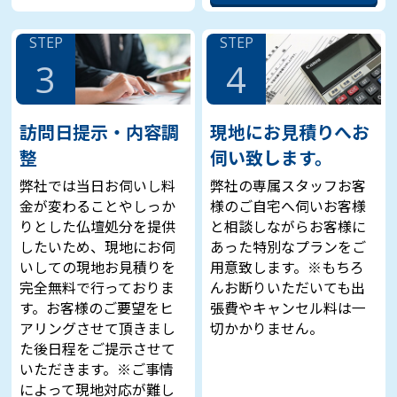
STEP
STEP
3
4
訪問日提示・内容調
現地にお見積りへお
整
伺い致します。
弊社では当日お伺いし料
弊社の専属スタッフお客
金が変わることやしっか
様のご自宅へ伺いお客様
りとした仏壇処分を提供
と相談しながらお客様に
したいため、現地にお伺
あった特別なプランをご
いしての現地お見積りを
用意致します。※もちろ
完全無料で行っておりま
んお断りいただいても出
す。お客様のご要望をヒ
張費やキャンセル料は一
アリングさせて頂きまし
切かかりません。
た後日程をご提示させて
いただきます。※ご事情
によって現地対応が難し