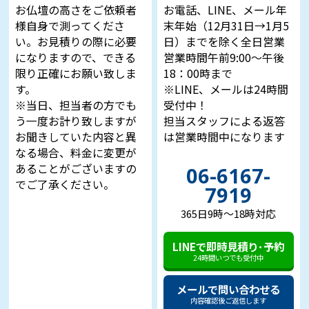
お仏壇の高さをご依頼者
お電話、LINE、メール年
様自身で測ってくださ
末年始（12月31日→1月5
い。お見積りの際に必要
日）までを除く全日営業
になりますので、できる
営業時間午前9:00～午後
限り正確にお願い致しま
18：00時まで
す。
※LINE、メールは24時間
※当日、担当者の方でも
受付中！
う一度お計り致しますが
担当スタッフによる返答
お聞きしていた内容と異
は営業時間中になります
なる場合、料金に変更が
あることがございますの
06-6167-
でご了承ください。
7919
365日9時～18時対応
LINEで即時見積り･予約
24時間いつでも受付中
メールで問い合わせる
内容確認後ご返信します