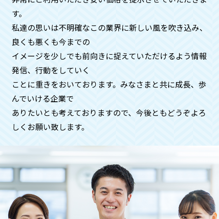
す。
私達の思いは不明確なこの業界に新しい風を吹き込み、
急ぎで何とかしてほしいのです
良くも悪くも今までの
が、、、
イメージを少しでも前向きに捉えていただけるよう情報
ご安心ください。基本即日対応いたして
発信、⾏動をしていく
おります。時間帯も遅くてもご希望でし
ことに重きをおいております。みなさまと共に成⻑、歩
たらお伺いさせていただきます（深夜料
んでいける企業で
金などはかかりません）
ありたいとも考えておりますので、今後ともどうぞよろ
しくお願い致します。
ペットや動物などの供養もお願いで
きますでしょうか？
供養に関することは、全般的にお受けい
たしておりますのでご安心くださいま
せ。