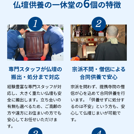
6
仏壇供養の一休堂の
個の特徴
1
2
専門スタッフが仏壇の
宗派不問・僧侶による
搬出・処分まで対応
合同供養で安心
経験豊富な専門スタッフが対
宗派を問わず、提携寺院の僧
応し、大きく重たい仏壇も安
侶が心を込めて合同供養を行
全に搬出します。立ち会いの
います。「供養せずに処分す
有無も選べるため、ご高齢の
るのは不安」という方も、安
方や遠方にお住まいの方でも
心して仏壇じまいが可能で
安心してお任せいただけま
す。
す。