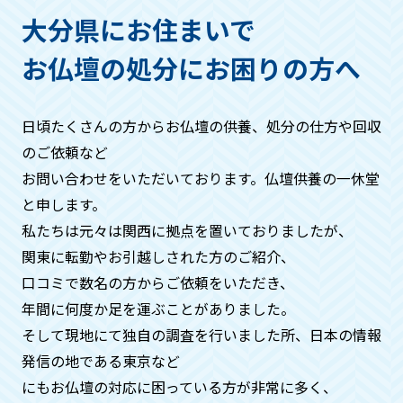
ただき、回収する仏具などは箱などにお
大分県にお住まいで
入れください。
お仏壇の処分にお困りの方へ
作業の流れはどうなりますか？
日頃たくさんの方からお仏壇の供養、処分の仕方や回収
基本的には・お問い合わせ→見積もり→
のご依頼など
ご希望日時にお伺い、回収→お支払い→
お問い合わせをいただいております。仏壇供養の一休堂
供養→処分→供養証明証発行。といった
と申します。
流れになります。
私たちは元々は関⻄に拠点を置いておりましたが、
関東に転勤やお引越しされた方のご紹介、
周りの方に知られたくないのです
口コミで数名の方からご依頼をいただき、
が、、、
年間に何度か⾜を運ぶことがありました。
そして現地にて独自の調査を⾏いました所、日本の情報
ご安心ください。搬出時には中身がわか
発信の地である東京など
らないよう梱包などをいたしますので、
周りの方に知られることはございませ
にもお仏壇の対応に困っている方が非常に多く、