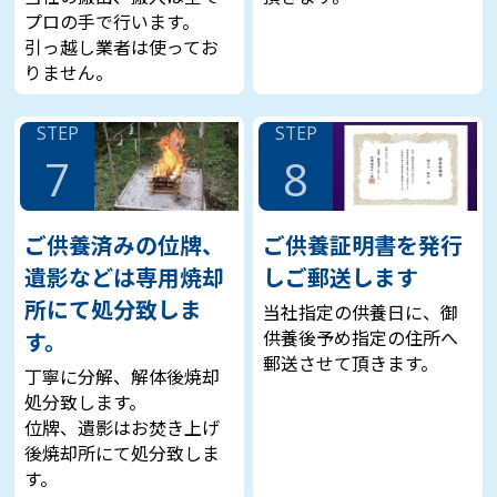
プロの手で行います。
引っ越し業者は使ってお
りません。
STEP
STEP
7
8
ご供養済みの位牌、
ご供養証明書を発行
遺影などは専用焼却
しご郵送します
所にて処分致しま
当社指定の供養日に、御
供養後予め指定の住所へ
す。
郵送させて頂きます。
丁寧に分解、解体後焼却
処分致します。
位牌、遺影はお焚き上げ
後焼却所にて処分致しま
す。