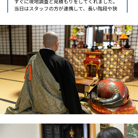
すぐに現地調査と見積もりをしてくれました。
当日はスタッフの方が連携して、長い階段や狭
い通路も慎重に、そして周囲を傷つけないよう
徹底的に養生して搬出してくださいました。作
業前の読経もしっかり行われ、物理的な大変さ
だけでなく、心の問題にも寄り添ってくれる姿
勢に感動しました。
困難な場所でも嫌な顔ひとつせず、最後まで笑
顔で対応してくれたスタッフの皆さんに感謝で
す。別府市周辺で、立地や搬出に不安がある方
には特におすすめです。
大分県中津市在住 渡辺 様
実家の建て替えに伴い、祖父母の代からの古い
仏壇を処分し、リビングに合う小さなものに買
い替えることにしました。長年手を合わせてき