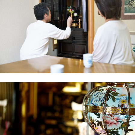
た仏壇なので、ただ壊して捨てるのには抵抗が
あり、「きちんと供養してくれる業者」を探し
て一休堂さんに辿り着きました。ホームページ
の「お客様の声」を読み、ここなら信頼できる
と感じて依頼しました。
事前相談では、古い位牌や遺影の取り扱いにつ
いても丁寧にアドバイスをいただきました。引
き取り当日は、スタッフの方が正装に近い清潔
な服装で来られ、仏壇に対して深く敬意を払っ
て作業してくださいました。その真摯な姿を見
て、家族全員「ここに頼んで良かったね」と話
し合いました。
後日送られてきた供養証明書を見て、改めて肩
の荷が下りました。中津市で仏壇の処分や供養
に迷われている方は、一度相談してみると良い
解決策が見つかると思います。