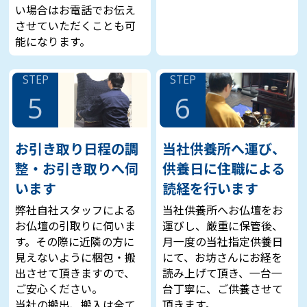
い場合はお電話でお伝え
させていただくことも可
能になります。
STEP
STEP
5
6
お引き取り日程の調
当社供養所へ運び、
整・お引き取りへ伺
供養日に住職による
います
読経を行います
弊社自社スタッフによる
当社供養所へお仏壇をお
お仏壇の引取りに伺いま
運びし、厳重に保管後、
す。その際に近隣の方に
月一度の当社指定供養日
見えないように梱包・搬
にて、お坊さんにお経を
出させて頂きますので、
読み上げて頂き、一台一
ご安心ください。
台丁寧に、ご供養させて
当社の搬出、搬入は全て
頂きます。