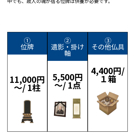
中でも、故人の魂が宿る位牌は供養が必要です。
①
②
③
位牌
遺影・掛け
その他仏具
軸
4,400円/
5,500円
１箱
11,000円
～/ 1点
～/ 1柱