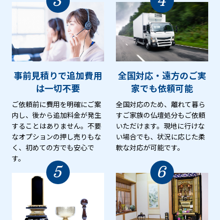
3
4
事前見積りで追加費用
全国対応・遠方のご実
は
一切不要
家でも
依頼可能
ご依頼前に費用を明確にご案
全国対応のため、離れて暮ら
内し、後から追加料金が発生
すご家族の仏壇処分もご依頼
することはありません。不要
いただけます。現地に行けな
なオプションの押し売りもな
い場合でも、状況に応じた柔
く、初めての方でも安心で
軟な対応が可能です。
す。
5
6