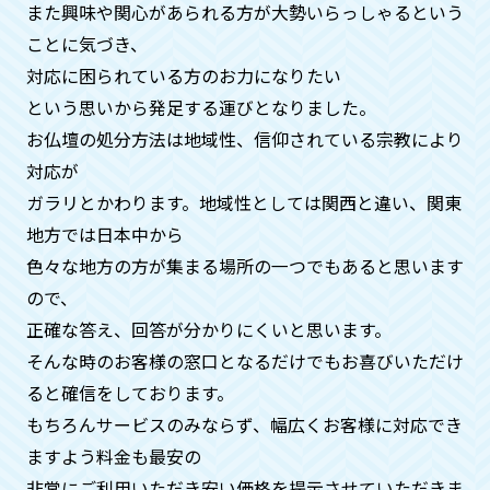
ん。
また興味や関心があられる方が大勢いらっしゃるという
ことに気づき、
対応に困られている方のお力になりたい
供養がどのようにされているか確認
という思いから発⾜する運びとなりました。
はできますか？
お仏壇の処分方法は地域性、信仰されている宗教により
はい。お客様のご自宅にお坊様を手配す
対応が
ることも可能ですのでご安心ください。
ガラリとかわります。地域性としては関⻄と違い、関東
合同供養の際も、別料金になりますがお
地方では日本中から
写真、動画の手配も可能です。
色々な地方の方が集まる場所の一つでもあると思います
ので、
供養が済んだという証明はしていた
正確な答え、回答が分かりにくいと思います。
だけますか？
そんな時のお客様の窓口となるだけでもお喜びいただけ
ると確信をしております。
はい。何時、どこで、どのお寺の方が供
もちろんサービスのみならず、幅広くお客様に対応でき
養してくれたかの証明証を郵送させてい
ただいておりますのでご安心くださいま
ますよう料金も最安の
せ。
非常にご利用いただき安い価格を提示させていただきま