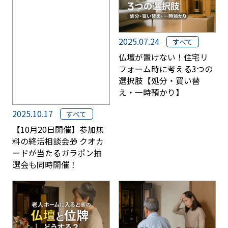
ご希望日時にお伺い、回収→お支払い→
供養→処分→供養証明証発行。といった
流れになります。
2025.07.24
すべて
仏壇が置けない！住宅リ
フォーム時に考える3つの
周りの方に知られたくないのです
選択肢【処分・買い替
が、、、
え・一時預かり】
ご安心ください。搬出時には中身がわか
2025.10.17
すべて
らないよう梱包などをいたしますので、
【10月20日開催】参加無
周りの方に知られることはございませ
料の終活相談会🎁 クオカ
ん。
ードが当たるガラポン抽
選会も同時開催！
供養がどのようにされているか確認
はできますか？
はい。お客様のご自宅にお坊様を手配す