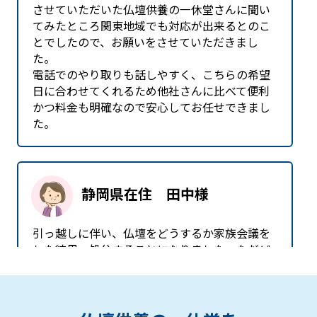
させていただいた仏壇供養の一休堂さんに聞い
てみたところ関東地域でも対応が出来るとのこ
とでしたので、お願いをさせていただきまし
た。
電話でのやり取りも話しやすく、こちらの希望
日に合わせてくれるため他社さんに比べて便利
かつ料金も明確なので安心してお任せできまし
た。
静岡県在住 田中様
引っ越しに伴い、仏壇をどうするか家族会議を
した結果、処分することになりました。ただど
うして良いか分からず、とりあえずネットで探
したところ仏壇供養の一休堂さんのホームペー
ジにたどり着きました。早速問い合わせしてみ
たところ、丁寧にお話してくださり、お願いす