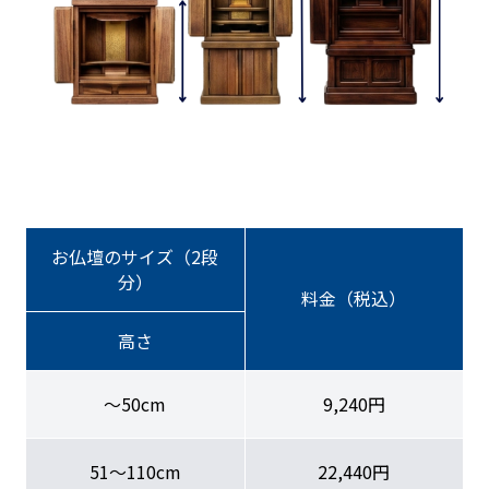
お仏壇のサイズ（2段
分）
料金（税込）
高さ
〜50cm
9,240円
51〜110cm
22,440円