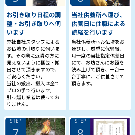
と思っていました。そこで知ったのが仏壇供養
の一休堂さんでした。昔から使用していたもの
お引き取り日程の調
当社供養所へ運び、
だったので傷みの酷い部分がありましたが、丁
整・お引き取りへ伺
供養日に住職による
寧に運び出してしっかり供養してくださったの
でとても良かったです。
います
読経を行います
弊社自社スタッフによる
当社供養所へお仏壇をお
お仏壇の引取りに伺いま
運びし、厳重に保管後、
す。その際に近隣の方に
月一度の当社指定供養日
宮城県在住 菅原様
見えないように梱包・搬
にて、お坊さんにお経を
出させて頂きますので、
読み上げて頂き、一台一
ご安心ください。
台丁寧に、ご供養させて
遠く離れた実家に住んでいた両親が亡くなり、
当社の搬出、搬入は全て
頂きます。
お仏壇をお手入れする者がいなくなりました。
プロの手で行います。
先祖代々引き継いだお仏壇はボロボロで、この
引っ越し業者は使ってお
ままではご先祖に悪いと思っていた時に見つけ
りません。
たのが仏壇供養の一休堂さんでした。古いお仏
壇の供養・処分はもちろん、新しいものの相談
まで親身に対応してくださりました。おかげで
STEP
STEP
お仏壇関係の悩み事が短期間でスッキリしまし
7
8
た。