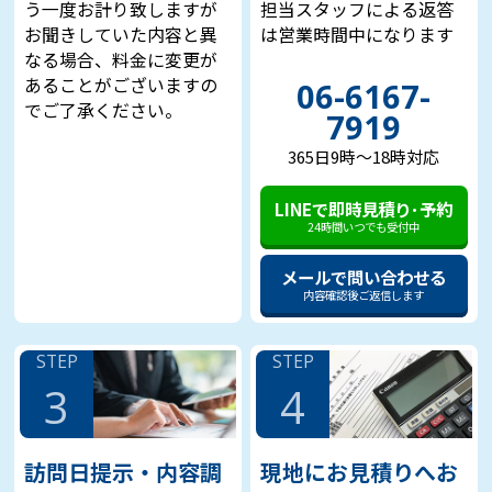
う一度お計り致しますが
担当スタッフによる返答
お聞きしていた内容と異
は営業時間中になります
引越しをすることになったので、家中の整理と
なる場合、料金に変更が
不用品の処分が必要となりました。ある程度の
あることがございますの
06-6167-
不用品は粗大ゴミとして片付けられましたが、
でご了承ください。
7919
仏壇だけはゴミとして処分することに気が引け
たので、仏壇供養の一休堂さんに問い合わせを
365日9時～18時対応
したところ、非常に親切に電話応対をしてくだ
さりました。他、何件かの業者さんにも問い合
LINEで即時見積り･予約
わせもしましたが、最終的に仏壇供養の一休堂
24時間いつでも受付中
さんの対応が好印象でお任せしたいと思ったの
で、供養と処分をお願いし、丁寧に作業を進め
メールで問い合わせる
内容確認後ご返信します
てもらえました。お世話になりました、ありが
とうございました。
STEP
STEP
3
4
福岡県在住 井上様
訪問日提示・内容調
現地にお見積りへお