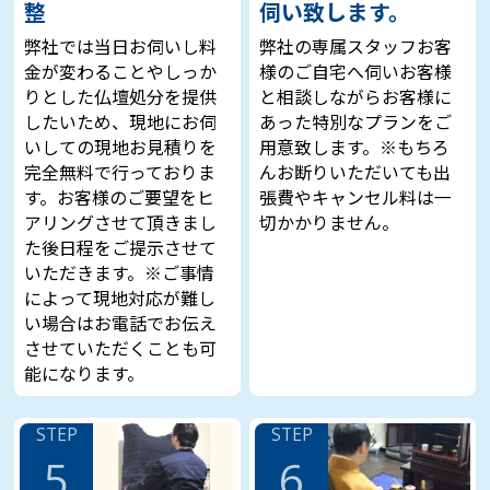
少し前に利用させていただきましたが、丁寧に
整
伺い致します。
対応いただきありがとうございました！仏壇を
弊社では当日お伺いし料
弊社の専属スタッフお客
処分することになり、一番初めに出てきた会社
金が変わることやしっか
様のご自宅へ伺いお客様
が仏壇供養の一休堂さんだったので利用させて
りとした仏壇処分を提供
と相談しながらお客様に
いただきましたが、非常に良くしてもらえたと
したいため、現地にお伺
あった特別なプランをご
思います！回収日当日の動きはもちろんです
いしての現地お見積りを
用意致します。※もちろ
が。供養をしている写真も供養証明書と一緒に
完全無料で行っておりま
んお断りいただいても出
送ってくださったので、供養も丁寧に行ってく
す。お客様のご要望をヒ
張費やキャンセル料は一
れていると安心することができました。引っ越
アリングさせて頂きまし
切かかりません。
し先で不用品などが出てくればまた利用させて
た後日程をご提示させて
いただきます！
いただきます。※ご事情
によって現地対応が難し
い場合はお電話でお伝え
させていただくことも可
北海道（札幌）在住 白石様
能になります。
実家の取り壊しに伴いお仏壇を処分することに
STEP
STEP
しました。先祖代々引き継いできたと親から聞
5
6
いていたので、単に処分するだけではいけない