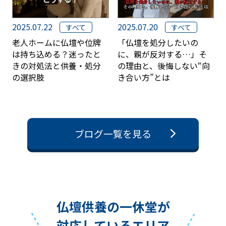
ることも可能ですのでご安心ください。
合同供養の際も、別料金になりますがお
写真、動画の手配も可能です。
2025.07.22
2025.07.20
すべて
すべて
老人ホームに仏壇や位牌
「仏壇を処分したいの
は持ち込める？迷ったと
に、親が反対する…」そ
きの対処法と供養・処分
の理由と、後悔しない“向
供養が済んだという証明はしていた
の選択肢
き合い方”とは
だけますか？
はい。何時、どこで、どのお寺の方が供
養してくれたかの証明証を郵送させてい
ただいておりますのでご安心くださいま
ブログ一覧を見る
せ。
急ぎで何とかしてほしいのです
が、、、
仏壇供養の一休堂が
ご安心ください。基本即日対応いたして
対応しているエリア
おります。時間帯も遅くてもご希望でし