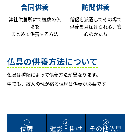
合同供養
訪問供養
弊社供養所にて複数の仏
僧侶を派遣してその場で
壇を
供養を見届けられる、安
まとめて供養する方法
心のかたち
仏具の供養方法について
仏具は種類によって供養方法が異なります。
中でも、故人の魂が宿る位牌は供養が必要です。
①
②
③
位牌
遺影・掛け
その他仏具