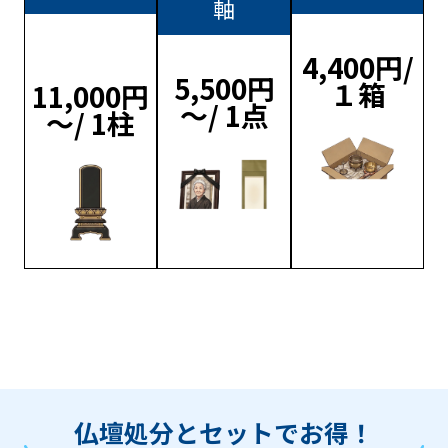
軸
4,400円/
5,500円
１箱
11,000円
～/ 1点
～/ 1柱
仏壇処分とセットでお得！