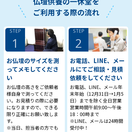
仏壇供養の一休堂を
ることにしました。その節はありがとうござい
ご利用する際の流れ
ました。
STEP
STEP
1
2
岡山県在住 丸石様
母親の自宅を建て替えることになり、今ある仏
お仏壇のサイズを測
お電話、LINE、メー
壇をどうするか家族会議して、処分することに
ってメモしてくださ
ルにてご相談・見積
なりました。ネットで検索している仏壇供養の
い
依頼をしてください
一休堂さんが最初に出てきて、問い合わせして
みると、かなり丁寧に相談にのってくれて、こ
お仏壇の高さをご依頼者
お電話、LINE、メール年
こにお願いすることになりました。全てに対し
様自身で測ってくださ
末年始（12月31日→1月5
て満足です。
い。お見積りの際に必要
日）までを除く全日営業
になりますので、できる
営業時間午前9:00～午後
限り正確にお願い致しま
18：00時まで
す。
※LINE、メールは24時間
新潟県在住 金岡様
※当日、担当者の方でも
受付中！