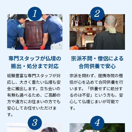
1
2
専門スタッフが仏壇の
宗派不問・僧侶による
搬出・処分まで対応
合同供養で安心
経験豊富な専門スタッフが対
宗派を問わず、提携寺院の僧
応し、大きく重たい仏壇も安
侶が心を込めて合同供養を行
全に搬出します。立ち会いの
います。「供養せずに処分す
有無も選べるため、ご高齢の
るのは不安」という方も、安
方や遠方にお住まいの方でも
心して仏壇じまいが可能で
安心してお任せいただけま
す。
す。
3
4