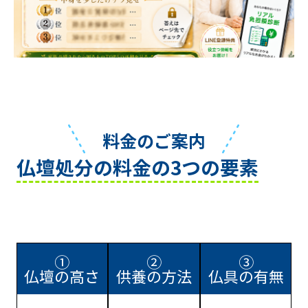
料金のご案内
仏壇処分の料金の3つの要素
①
②
③
仏壇の高さ
供養の方法
仏具の有無