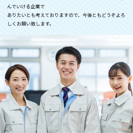
たらお伺いさせていただきます（深夜料
んでいける企業で
金などはかかりません）
ありたいとも考えておりますので、今後ともどうぞよろ
しくお願い致します。
ペットや動物などの供養もお願いで
きますでしょうか？
供養に関することは、全般的にお受けい
たしておりますのでご安心くださいま
せ。
立ち合いが難しい場合も引き受けて
いただけますか？
はい。お時間を作るのが難しい方にも快
く対応させていただきます。
お問い合わせくださいませ。