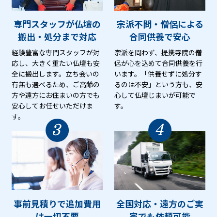
専門スタッフが仏壇の
宗派不問・僧侶による
搬出・処分まで対応
合同供養で安心
経験豊富な専門スタッフが対
宗派を問わず、提携寺院の僧
応し、大きく重たい仏壇も安
侶が心を込めて合同供養を行
全に搬出します。立ち会いの
います。「供養せずに処分す
有無も選べるため、ご高齢の
るのは不安」という方も、安
方や遠方にお住まいの方でも
心して仏壇じまいが可能で
安心してお任せいただけま
す。
す。
3
4
事前見積りで追加費用
全国対応・遠方のご実
は
一切不要
家でも
依頼可能