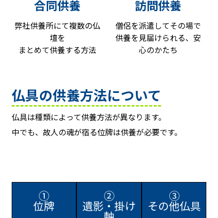
合同供養
訪問供養
弊社供養所にて複数の仏
僧侶を派遣してその場で
壇を
供養を見届けられる、安
まとめて供養する方法
心のかたち
仏具の供養方法について
仏具は種類によって供養方法が異なります。
中でも、故人の魂が宿る位牌は供養が必要です。
①
②
③
位牌
遺影・掛け
その他仏具
軸