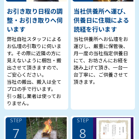
お引き取り日程の調
当社供養所へ運び、
整・お引き取りへ伺
供養日に住職による
います
読経を行います
弊社自社スタッフによる
当社供養所へお仏壇をお
お仏壇の引取りに伺いま
運びし、厳重に保管後、
す。その際に近隣の方に
月一度の当社指定供養日
見えないように梱包・搬
にて、お坊さんにお経を
出させて頂きますので、
読み上げて頂き、一台一
ご安心ください。
台丁寧に、ご供養させて
当社の搬出、搬入は全て
頂きます。
プロの手で行います。
引っ越し業者は使ってお
りません。
STEP
STEP
7
8