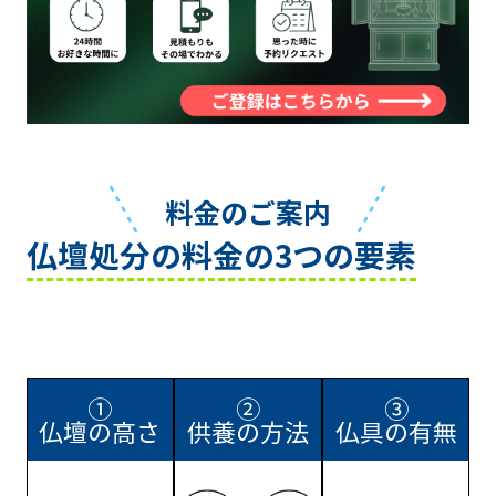
料金のご案内
仏壇処分の料金の3つの要素
①
②
③
仏壇の高さ
供養の方法
仏具の有無