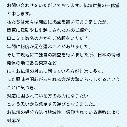
ご希望日時にお伺い、回収→お支払い→
お問い合わせをいただいております。仏壇供養の一休堂
供養→処分→供養証明証発行。といった
と申します。
流れになります。
私たちは元々は関⻄に拠点を置いておりましたが、
関東に転勤やお引越しされた方のご紹介、
周りの方に知られたくないのです
口コミで数名の方からご依頼をいただき、
が、、、
年間に何度か⾜を運ぶことがありました。
そして現地にて独自の調査を⾏いました所、日本の情報
ご安心ください。搬出時には中身がわか
発信の地である東京など
らないよう梱包などをいたしますので、
周りの方に知られることはございませ
にもお仏壇の対応に困っている方が非常に多く、
ん。
また興味や関心があられる方が大勢いらっしゃるという
ことに気づき、
対応に困られている方のお力になりたい
供養がどのようにされているか確認
という思いから発⾜する運びとなりました。
はできますか？
お仏壇の処分方法は地域性、信仰されている宗教により
はい。お客様のご自宅にお坊様を手配す
対応が
ることも可能ですのでご安心ください。