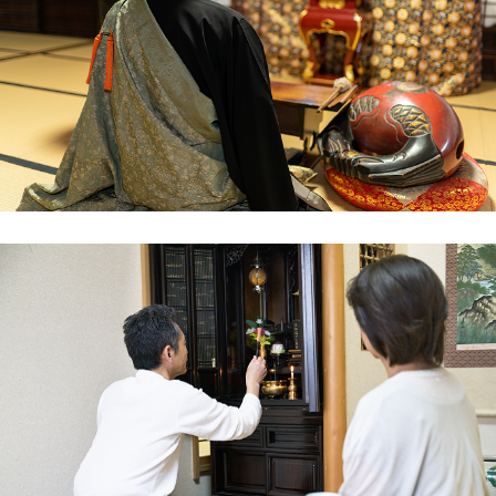
処分ではなく、心のこもった「供養」として送
り出せたことに感謝しています。大垣市周辺
で、安心して仏壇を任せられる業者をお探しの
方には、一休堂さんが一番だと思います。
岐阜県多治見市在住 高橋 様
自宅のリフォームを機に、和室にあった古い仏
壇を処分し、リビングに合う小さな仏壇に買い
替えることにしました。長年手を合わせてきた
仏壇ですので、最後は感謝の気持ちを込めて送
り出したいと思い、供養証明書の発行がある一
休堂さんに相談しました。ホームページのお客
様の声を見て、信頼できそうだと感じたのも理
由の一つです。
事前相談では、古い位牌や仏具の引き取りにつ
いても分かりやすく説明していただきました。