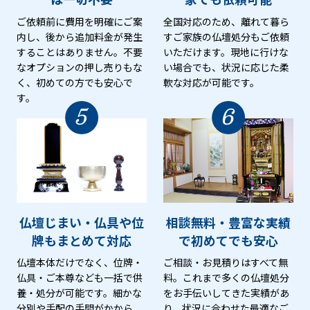
ご依頼前に費用を明確にご案
全国対応のため、離れて暮ら
内し、後から追加料金が発生
すご家族の仏壇処分もご依頼
することはありません。不要
いただけます。現地に行けな
なオプションの押し売りもな
い場合でも、状況に応じた柔
く、初めての方でも安心で
軟な対応が可能です。
す。
5
6
仏壇じまい・仏具や位
相談無料・豊富な実績
牌も
まとめて対応
で
初めてでも安心
仏壇本体だけでなく、位牌・
ご相談・お見積りはすべて無
仏具・ご本尊なども一括で供
料。これまで多くの仏壇処分
養・処分が可能です。細かな
をお手伝いしてきた実績があ
分別や手配の手間がかから
り、状況に合わせた最適なご