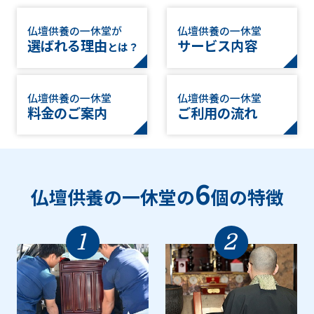
仏壇供養の一休堂が
仏壇供養の一休堂
選ばれる理由
サービス内容
とは？
仏壇供養の一休堂
仏壇供養の一休堂
料金のご案内
ご利用の流れ
6
仏壇供養の一休堂の
個の特徴
1
2