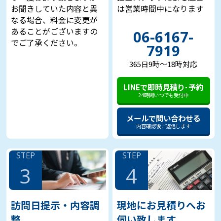
お聞きしていた内容と異
は営業時間中になります
なる場合、料金に変更が
あることがございますの
06-6167-
でご了承ください。
7919
365日9時～18時対応
LINEで即時見積り･予約
24時間いつでも受付中
メールで問い合わせる
内容確認後ご返信します
STEP
STEP
3
4
訪問日提示・内容調
現地にお見積りへお
整
伺い致します。