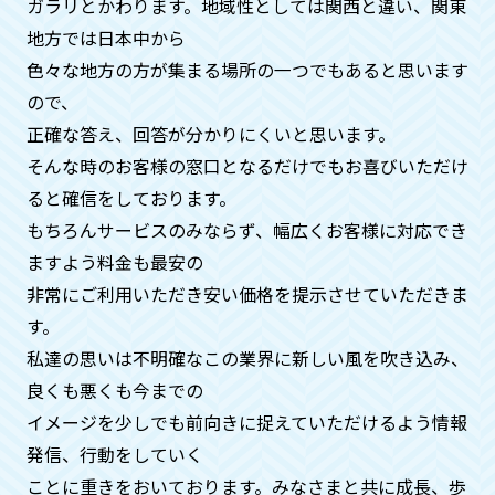
ガラリとかわります。地域性としては関⻄と違い、関東
合同供養の際も、別料金になりますがお
地方では日本中から
写真、動画の手配も可能です。
色々な地方の方が集まる場所の一つでもあると思います
ので、
供養が済んだという証明はしていた
正確な答え、回答が分かりにくいと思います。
だけますか？
そんな時のお客様の窓口となるだけでもお喜びいただけ
ると確信をしております。
はい。何時、どこで、どのお寺の方が供
もちろんサービスのみならず、幅広くお客様に対応でき
養してくれたかの証明証を郵送させてい
ただいておりますのでご安心くださいま
ますよう料金も最安の
せ。
非常にご利用いただき安い価格を提示させていただきま
す。
私達の思いは不明確なこの業界に新しい風を吹き込み、
急ぎで何とかしてほしいのです
良くも悪くも今までの
が、、、
イメージを少しでも前向きに捉えていただけるよう情報
ご安心ください。基本即日対応いたして
発信、⾏動をしていく
おります。時間帯も遅くてもご希望でし
ことに重きをおいております。みなさまと共に成⻑、歩