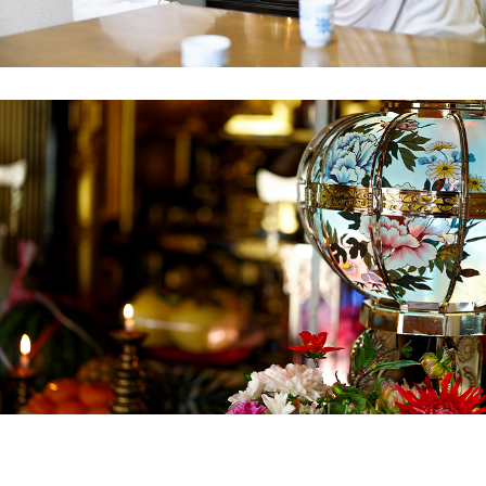
当日は、スタッフの方が仏壇に対して深く敬意
を払い、丁寧な読経の後に搬出作業を開始。リ
フォーム前の家でしたが、柱や床を傷つけない
よう慎重に作業してくださり、プロ意識の高さ
を感じました。
後日、供養証明書が届き、無事に供養が終わっ
たことを実感してホッとしました。多治見市で
仏壇の供養・処分を検討されている方は、一度
相談してみると良いと思います。承知いたしま
した。 長野県（長野市、松本市、上田市）を想
定したお客様の声を作成いたします。 長野県は
仏教への信仰心が篤い地域柄であり、また物理
的に大きな仏壇をお持ちの家庭も多いため、そ
うした「伝統」と「現代の住宅事情」のギャッ
プを丁寧に解決した、という文脈で構成してい
ます。