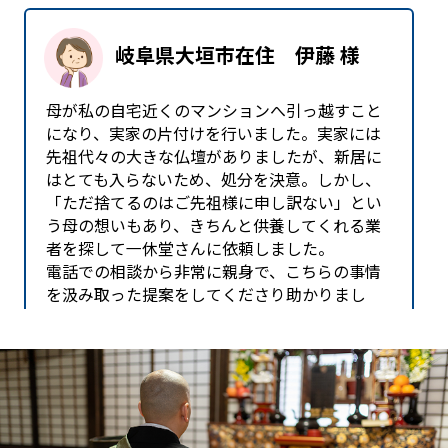
岐阜県大垣市在住 伊藤 様
母が私の自宅近くのマンションへ引っ越すこと
になり、実家の片付けを行いました。実家には
先祖代々の大きな仏壇がありましたが、新居に
はとても入らないため、処分を決意。しかし、
「ただ捨てるのはご先祖様に申し訳ない」とい
う母の想いもあり、きちんと供養してくれる業
者を探して一休堂さんに依頼しました。
電話での相談から非常に親身で、こちらの事情
を汲み取った提案をしてくださり助かりまし
た。引き取り当日は、スタッフの方が清潔な服
装で来訪され、作業前に静かに手を合わせて読
経を行ってくださいました。その丁寧な姿を見
て、母も「これなら安心だね」と安堵の表情を
浮かべていました。
作業は迅速かつ丁寧で、料金も明朗。事務的な