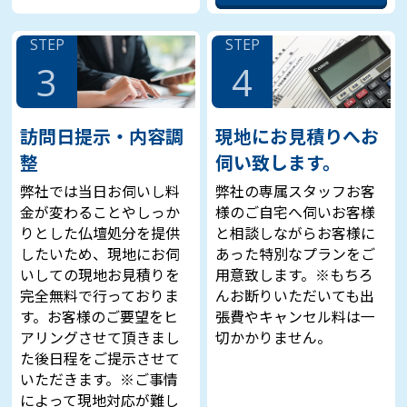
STEP
STEP
3
4
訪問日提示・内容調
現地にお見積りへお
整
伺い致します。
弊社では当日お伺いし料
弊社の専属スタッフお客
金が変わることやしっか
様のご自宅へ伺いお客様
りとした仏壇処分を提供
と相談しながらお客様に
したいため、現地にお伺
あった特別なプランをご
いしての現地お見積りを
用意致します。※もちろ
完全無料で行っておりま
んお断りいただいても出
す。お客様のご要望をヒ
張費やキャンセル料は一
アリングさせて頂きまし
切かかりません。
た後日程をご提示させて
いただきます。※ご事情
によって現地対応が難し