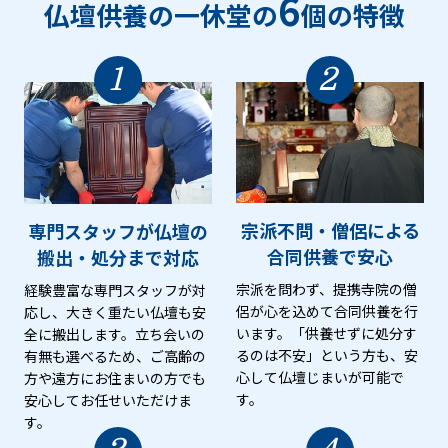
6
仏壇供養の一休堂の
個の特徴
1
2
専門スタッフが仏壇の
宗派不問・僧侶による
搬出・処分まで対応
合同供養で安心
経験豊富な専門スタッフが対
宗派を問わず、提携寺院の僧
応し、大きく重たい仏壇も安
侶が心を込めて合同供養を行
全に搬出します。立ち会いの
います。「供養せずに処分す
有無も選べるため、ご高齢の
るのは不安」という方も、安
方や遠方にお住まいの方でも
心して仏壇じまいが可能で
安心してお任せいただけま
す。
す。