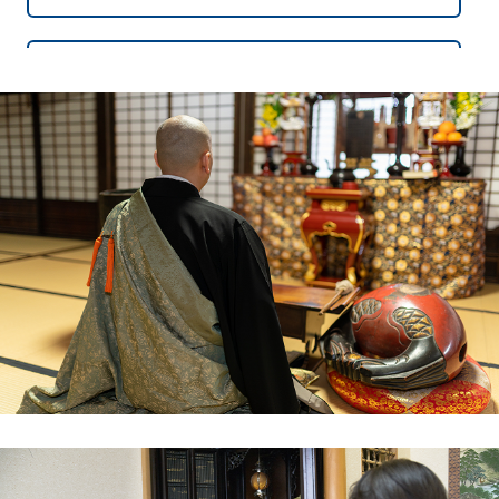
愛媛県西条市在住 原田 様
実家の売却を前に、西条市の仏壇をどうするか
悩んでいました。地元では仏壇を供養して処分
してくれるところが少なく、困っていたところ
で一休堂さんを知りました。電話相談では、担
当の方が非常に親切で、供養から搬出までの流
れを詳しく説明してくださいました。
当日も時間通りに来ていただき、仏壇の前で手
を合わせたあと、壁や床を傷つけることなく丁
寧に運び出してくださいました。
後日供養証明書を受け取り、「これで祖先にも
報告できる」と安心しました。仏壇供養を検討
している方には、一休堂さんをおすすめしま
す。