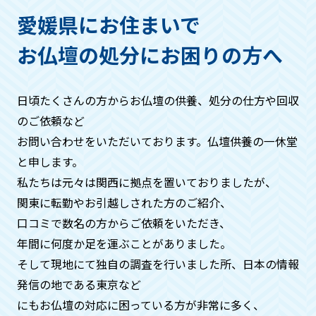
ただき、回収する仏具などは箱などにお
愛媛県にお住まいで
入れください。
お仏壇の処分にお困りの方へ
作業の流れはどうなりますか？
日頃たくさんの方からお仏壇の供養、処分の仕方や回収
基本的には・お問い合わせ→見積もり→
のご依頼など
ご希望日時にお伺い、回収→お支払い→
お問い合わせをいただいております。仏壇供養の一休堂
供養→処分→供養証明証発行。といった
と申します。
流れになります。
私たちは元々は関⻄に拠点を置いておりましたが、
関東に転勤やお引越しされた方のご紹介、
周りの方に知られたくないのです
口コミで数名の方からご依頼をいただき、
が、、、
年間に何度か⾜を運ぶことがありました。
そして現地にて独自の調査を⾏いました所、日本の情報
ご安心ください。搬出時には中身がわか
発信の地である東京など
らないよう梱包などをいたしますので、
周りの方に知られることはございませ
にもお仏壇の対応に困っている方が非常に多く、