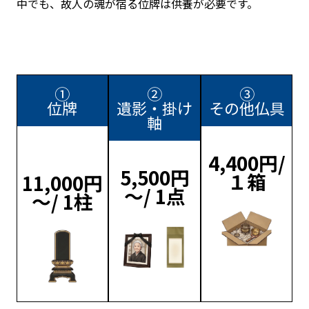
中でも、故人の魂が宿る位牌は供養が必要です。
①
②
③
位牌
遺影・掛け
その他仏具
軸
4,400円/
5,500円
１箱
11,000円
～/ 1点
～/ 1柱