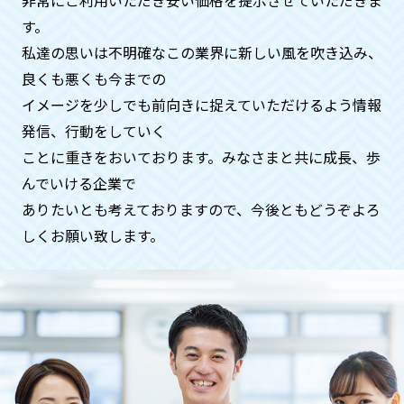
す。
私達の思いは不明確なこの業界に新しい風を吹き込み、
急ぎで何とかしてほしいのです
良くも悪くも今までの
が、、、
イメージを少しでも前向きに捉えていただけるよう情報
ご安心ください。基本即日対応いたして
発信、⾏動をしていく
おります。時間帯も遅くてもご希望でし
ことに重きをおいております。みなさまと共に成⻑、歩
たらお伺いさせていただきます（深夜料
んでいける企業で
金などはかかりません）
ありたいとも考えておりますので、今後ともどうぞよろ
しくお願い致します。
ペットや動物などの供養もお願いで
きますでしょうか？
供養に関することは、全般的にお受けい
たしておりますのでご安心くださいま
せ。