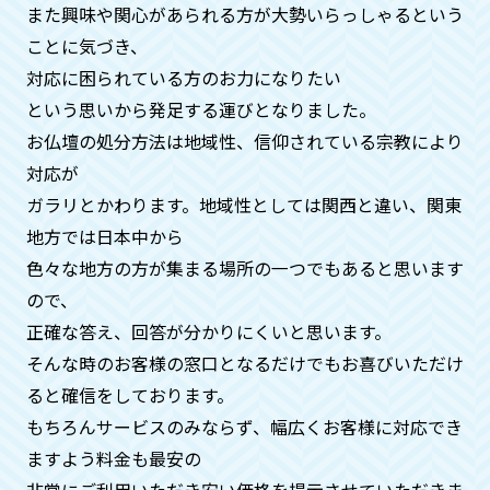
ん。
また興味や関心があられる方が大勢いらっしゃるという
ことに気づき、
対応に困られている方のお力になりたい
供養がどのようにされているか確認
という思いから発⾜する運びとなりました。
はできますか？
お仏壇の処分方法は地域性、信仰されている宗教により
はい。お客様のご自宅にお坊様を手配す
対応が
ることも可能ですのでご安心ください。
ガラリとかわります。地域性としては関⻄と違い、関東
合同供養の際も、別料金になりますがお
地方では日本中から
写真、動画の手配も可能です。
色々な地方の方が集まる場所の一つでもあると思います
ので、
供養が済んだという証明はしていた
正確な答え、回答が分かりにくいと思います。
だけますか？
そんな時のお客様の窓口となるだけでもお喜びいただけ
ると確信をしております。
はい。何時、どこで、どのお寺の方が供
もちろんサービスのみならず、幅広くお客様に対応でき
養してくれたかの証明証を郵送させてい
ただいておりますのでご安心くださいま
ますよう料金も最安の
せ。
非常にご利用いただき安い価格を提示させていただきま