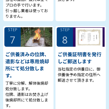
プロの手で行います。
引っ越し業者は使ってお
りません。
STEP
STEP
7
8
ご供養済みの位牌、
ご供養証明書を発行
遺影などは専用焼却
しご郵送します
所にて処分致しま
当社指定の供養日に、御
供養後予め指定の住所へ
す。
郵送させて頂きます。
丁寧に分解、解体後焼却
処分致します。
位牌、遺影はお焚き上げ
後焼却所にて処分致しま
す。