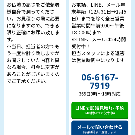
お仏壇の高さをご依頼者
お電話、LINE、メール年
様自身で測ってくださ
末年始（12月31日→1月5
い。お見積りの際に必要
日）までを除く全日営業
になりますので、できる
営業時間午前9:00～午後
限り正確にお願い致しま
18：00時まで
す。
※LINE、メールは24時間
※当日、担当者の方でも
受付中！
う一度お計り致しますが
担当スタッフによる返答
お聞きしていた内容と異
は営業時間中になります
なる場合、料金に変更が
あることがございますの
06-6167-
でご了承ください。
7919
365日9時～18時対応
LINEで即時見積り･予約
24時間いつでも受付中
メールで問い合わせる
内容確認後ご返信します