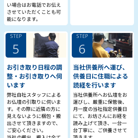
い場合はお電話でお伝え
させていただくことも可
能になります。
STEP
STEP
5
6
お引き取り日程の調
当社供養所へ運び、
整・お引き取りへ伺
供養日に住職による
います
読経を行います
弊社自社スタッフによる
当社供養所へお仏壇をお
お仏壇の引取りに伺いま
運びし、厳重に保管後、
す。その際に近隣の方に
月一度の当社指定供養日
見えないように梱包・搬
にて、お坊さんにお経を
出させて頂きますので、
読み上げて頂き、一台一
ご安心ください。
台丁寧に、ご供養させて
当社の搬出、搬入は全て
頂きます。