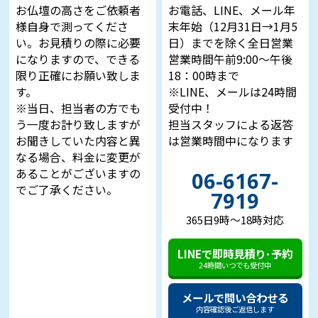
お仏壇の高さをご依頼者
お電話、LINE、メール年
様自身で測ってくださ
末年始（12月31日→1月5
い。お見積りの際に必要
日）までを除く全日営業
になりますので、できる
営業時間午前9:00～午後
限り正確にお願い致しま
18：00時まで
す。
※LINE、メールは24時間
※当日、担当者の方でも
受付中！
う一度お計り致しますが
担当スタッフによる返答
お聞きしていた内容と異
は営業時間中になります
なる場合、料金に変更が
あることがございますの
06-6167-
でご了承ください。
7919
365日9時～18時対応
LINEで即時見積り･予約
24時間いつでも受付中
メールで問い合わせる
内容確認後ご返信します