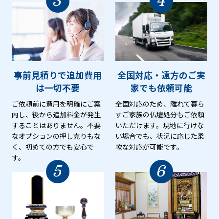
3
4
事前見積りで追加費用
全国対応・遠方のご実
は
一切不要
家でも
依頼可能
ご依頼前に費用を明確にご案
全国対応のため、離れて暮ら
内し、後から追加料金が発生
すご家族の仏壇処分もご依頼
することはありません。不要
いただけます。現地に行けな
なオプションの押し売りもな
い場合でも、状況に応じた柔
く、初めての方でも安心で
軟な対応が可能です。
す。
5
6