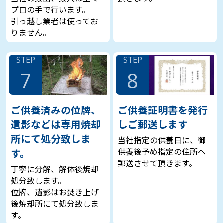
プロの手で行います。
引っ越し業者は使ってお
りません。
STEP
STEP
7
8
ご供養済みの位牌、
ご供養証明書を発行
遺影などは専用焼却
しご郵送します
所にて処分致しま
当社指定の供養日に、御
供養後予め指定の住所へ
す。
郵送させて頂きます。
丁寧に分解、解体後焼却
処分致します。
位牌、遺影はお焚き上げ
後焼却所にて処分致しま
す。