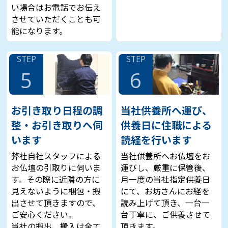
い場合はお電話でお伝え
させていただくことも可
能になります。
STEP
STEP
5
6
お引き取り日程の調
当社供養所へ運び、
整・お引き取りへ伺
供養日に住職による
います
読経を行います
弊社自社スタッフによる
当社供養所へお仏壇をお
お仏壇の引取りに伺いま
運びし、厳重に保管後、
す。その際に近隣の方に
月一度の当社指定供養日
見えないように梱包・搬
にて、お坊さんにお経を
出させて頂きますので、
読み上げて頂き、一台一
ご安心ください。
台丁寧に、ご供養させて
当社の搬出、搬入は全て
頂きます。