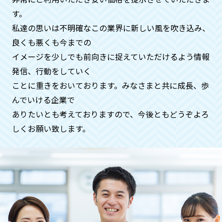
す。
私達の思いは不明確なこの業界に新しい風を吹き込み、
急ぎで何とかしてほしいのです
良くも悪くも今までの
が、、、
イメージを少しでも前向きに捉えていただけるよう情報
ご安心ください。基本即日対応いたして
発信、⾏動をしていく
おります。時間帯も遅くてもご希望でし
ことに重きをおいております。みなさまと共に成⻑、歩
たらお伺いさせていただきます（深夜料
んでいける企業で
金などはかかりません）
ありたいとも考えておりますので、今後ともどうぞよろ
しくお願い致します。
ペットや動物などの供養もお願いで
きますでしょうか？
供養に関することは、全般的にお受けい
たしておりますのでご安心くださいま
せ。