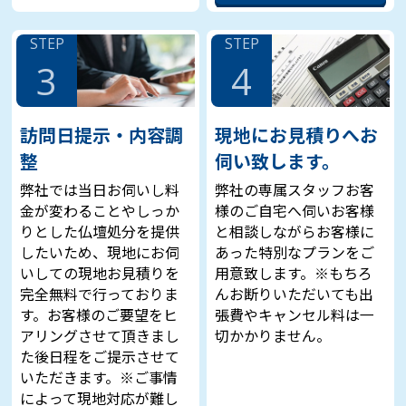
STEP
STEP
3
4
訪問日提示・内容調
現地にお見積りへお
整
伺い致します。
弊社では当日お伺いし料
弊社の専属スタッフお客
金が変わることやしっか
様のご自宅へ伺いお客様
りとした仏壇処分を提供
と相談しながらお客様に
したいため、現地にお伺
あった特別なプランをご
いしての現地お見積りを
用意致します。※もちろ
完全無料で行っておりま
んお断りいただいても出
す。お客様のご要望をヒ
張費やキャンセル料は一
アリングさせて頂きまし
切かかりません。
た後日程をご提示させて
いただきます。※ご事情
によって現地対応が難し