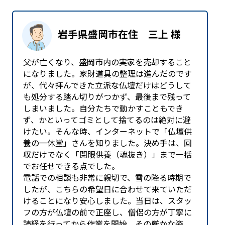
岩手県盛岡市在住 三上 様
父が亡くなり、盛岡市内の実家を売却すること
になりました。家財道具の整理は進んだのです
が、代々拝んできた立派な仏壇だけはどうして
も処分する踏ん切りがつかず、最後まで残って
しまいました。自分たちで動かすこともでき
ず、かといってゴミとして捨てるのは絶対に避
けたい。そんな時、インターネットで「仏壇供
養の一休堂」さんを知りました。決め手は、回
収だけでなく「閉眼供養（魂抜き）」まで一括
でお任せできる点でした。
電話での相談も非常に親切で、雪の降る時期で
したが、こちらの希望日に合わせて来ていただ
けることになり安心しました。当日は、スタッ
フの方が仏壇の前で正座し、僧侶の方が丁寧に
読経を行ってから作業を開始。その厳かな姿