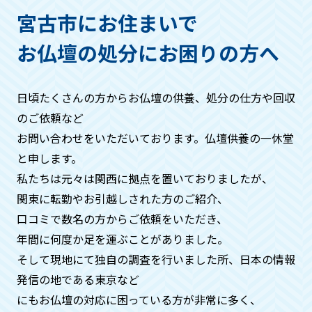
ただき、回収する仏具などは箱などにお
宮古市にお住まいで
入れください。
お仏壇の処分にお困りの方へ
作業の流れはどうなりますか？
日頃たくさんの方からお仏壇の供養、処分の仕方や回収
基本的には・お問い合わせ→見積もり→
のご依頼など
ご希望日時にお伺い、回収→お支払い→
お問い合わせをいただいております。仏壇供養の一休堂
供養→処分→供養証明証発行。といった
と申します。
流れになります。
私たちは元々は関⻄に拠点を置いておりましたが、
関東に転勤やお引越しされた方のご紹介、
周りの方に知られたくないのです
口コミで数名の方からご依頼をいただき、
が、、、
年間に何度か⾜を運ぶことがありました。
そして現地にて独自の調査を⾏いました所、日本の情報
ご安心ください。搬出時には中身がわか
発信の地である東京など
らないよう梱包などをいたしますので、
周りの方に知られることはございませ
にもお仏壇の対応に困っている方が非常に多く、