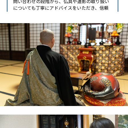
問い合わせの段階から、仏具や遺影の取り扱い
についても丁寧にアドバイスをいただき、信頼
できると感じました。引き取り当日は、スタッ
フの方が清潔な身なりで来訪され、作業前に静
かに手を合わせてくださったので、母も「これ
ならバチも当たらないね」と安堵していまし
た。搬出も、狭い玄関や廊下を傷つけないよう
慎重に行っていただき、プロの技を感じまし
た。
後日、供養証明書が届き、最後までしっかり対
応していただいたことに感謝しています。花巻
市周辺で、安心して仏壇を任せられる業者をお
探しの方には、一休堂さんが一番だと思いま
す。
岩手県北上市在住 千田 様