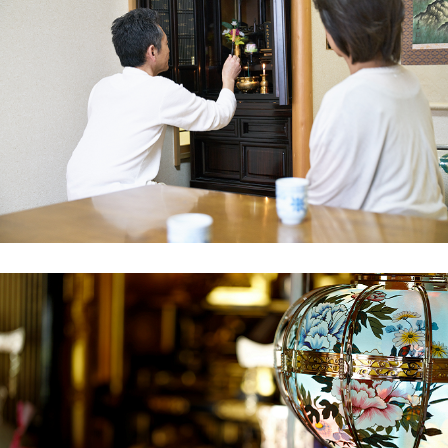
実家の建て替えに伴い、古くなった仏壇を処分
し、新しい家に合うモダンな仏壇に買い替える
ことになりました。長年、家族の中心にあった
仏壇ですので、最後は感謝の気持ちを込めて送
り出したいと思い、供養に力を入れている一休
堂さんに相談しました。ホームページの「お客
様の声」を読み、ここなら信頼できそうだと感
じたのも理由の一つです。
事前相談では、料金体系が非常に明確で、追加
費用の心配がない点が良かったです。当日は、
スタッフの方が仏壇に対して深く敬意を払い、
僧侶による丁寧な読経の後に搬出作業を開始。
解体・搬出も手際が良く、見ていて安心感があ
りました。
作業後の清掃まで丁寧にしていただき、サービ
ス質の高さに驚きました。北上市で仏壇の供
養・処分を検討されている方は、一休堂さんに
相談すれば間違いないと思います。