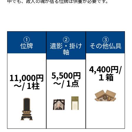
中でも、故人の魂が宿る位牌は供養が必要です。
①
②
③
位牌
遺影・掛け
その他仏具
軸
4,400円/
5,500円
１箱
11,000円
～/ 1点
～/ 1柱