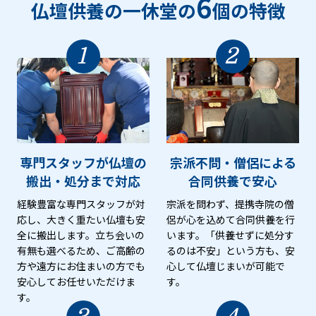
6
仏壇供養の一休堂の
個の特徴
1
2
専門スタッフが仏壇の
宗派不問・僧侶による
搬出・処分まで対応
合同供養で安心
経験豊富な専門スタッフが対
宗派を問わず、提携寺院の僧
応し、大きく重たい仏壇も安
侶が心を込めて合同供養を行
全に搬出します。立ち会いの
います。「供養せずに処分す
有無も選べるため、ご高齢の
るのは不安」という方も、安
方や遠方にお住まいの方でも
心して仏壇じまいが可能で
安心してお任せいただけま
す。
す。