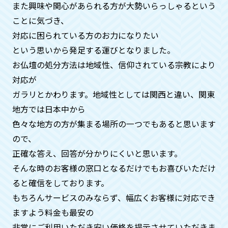
ん。
また興味や関心があられる方が大勢いらっしゃるという
ことに気づき、
対応に困られている方のお力になりたい
供養がどのようにされているか確認
という思いから発⾜する運びとなりました。
はできますか？
お仏壇の処分方法は地域性、信仰されている宗教により
はい。お客様のご自宅にお坊様を手配す
対応が
ることも可能ですのでご安心ください。
ガラリとかわります。地域性としては関⻄と違い、関東
合同供養の際も、別料金になりますがお
地方では日本中から
写真、動画の手配も可能です。
色々な地方の方が集まる場所の一つでもあると思います
ので、
供養が済んだという証明はしていた
正確な答え、回答が分かりにくいと思います。
だけますか？
そんな時のお客様の窓口となるだけでもお喜びいただけ
ると確信をしております。
はい。何時、どこで、どのお寺の方が供
もちろんサービスのみならず、幅広くお客様に対応でき
養してくれたかの証明証を郵送させてい
ただいておりますのでご安心くださいま
ますよう料金も最安の
せ。
非常にご利用いただき安い価格を提示させていただきま