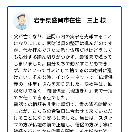
岩手県盛岡市在住 三上 様
父が亡くなり、盛岡市内の実家を売却すること
になりました。家財道具の整理は進んだのです
が、代々拝んできた立派な仏壇だけはどうして
も処分する踏ん切りがつかず、最後まで残って
しまいました。自分たちで動かすこともでき
ず、かといってゴミとして捨てるのは絶対に避
けたい。そんな時、インターネットで「仏壇供
養の一休堂」さんを知りました。決め手は、回
収だけでなく「閉眼供養（魂抜き）」まで一括
でお任せできる点でした。
電話での相談も非常に親切で、雪の降る時期で
したが、こちらの希望日に合わせて来ていただ
けることになり安心しました。当日は、スタッ
フの方が仏壇の前で正座し、僧侶の方が丁寧に
読経を行ってから作業を開始。その厳かな姿