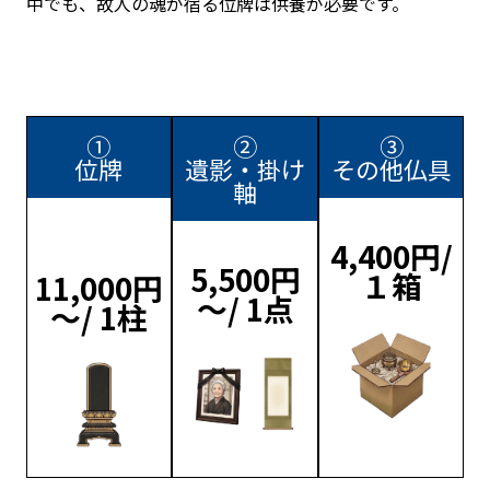
中でも、故人の魂が宿る位牌は供養が必要です。
①
②
③
位牌
遺影・掛け
その他仏具
軸
4,400円/
5,500円
１箱
11,000円
～/ 1点
～/ 1柱