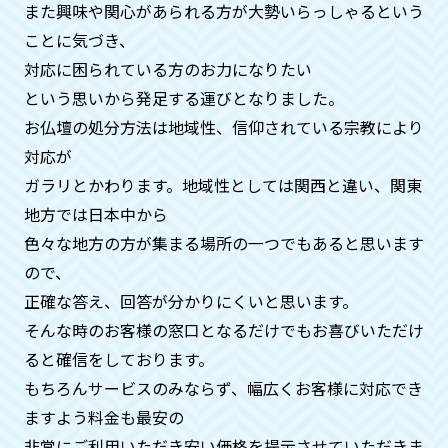
ん。
また興味や関心があられる方が大勢いらっしゃるという
ことに気づき、
対応に困られている方のお力になりたい
供養がどのようにされているか確認
という思いから発⾜する運びとなりました。
はできますか？
お仏壇の処分方法は地域性、信仰されている宗教により
はい。お客様のご自宅にお坊様を手配す
対応が
ることも可能ですのでご安心ください。
ガラリとかわります。地域性としては関⻄と違い、関東
合同供養の際も、別料金になりますがお
地方では日本中から
写真、動画の手配も可能です。
色々な地方の方が集まる場所の一つでもあると思います
ので、
供養が済んだという証明はしていた
正確な答え、回答が分かりにくいと思います。
だけますか？
そんな時のお客様の窓口となるだけでもお喜びいただけ
ると確信をしております。
はい。何時、どこで、どのお寺の方が供
もちろんサービスのみならず、幅広くお客様に対応でき
養してくれたかの証明証を郵送させてい
ただいておりますのでご安心くださいま
ますよう料金も最安の
せ。
非常にご利用いただき安い価格を提示させていただきま