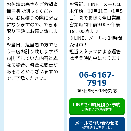
お仏壇の高さをご依頼者
お電話、LINE、メール年
様自身で測ってくださ
末年始（12月31日→1月5
い。お見積りの際に必要
日）までを除く全日営業
になりますので、できる
営業時間午前9:00～午後
限り正確にお願い致しま
18：00時まで
す。
※LINE、メールは24時間
※当日、担当者の方でも
受付中！
う一度お計り致しますが
担当スタッフによる返答
お聞きしていた内容と異
は営業時間中になります
なる場合、料金に変更が
あることがございますの
06-6167-
でご了承ください。
7919
365日9時～18時対応
LINEで即時見積り･予約
24時間いつでも受付中
メールで問い合わせる
内容確認後ご返信します