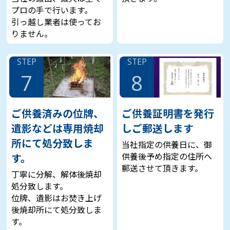
プロの手で行います。
引っ越し業者は使ってお
りません。
STEP
STEP
7
8
ご供養済みの位牌、
ご供養証明書を発行
遺影などは専用焼却
しご郵送します
所にて処分致しま
当社指定の供養日に、御
供養後予め指定の住所へ
す。
郵送させて頂きます。
丁寧に分解、解体後焼却
処分致します。
位牌、遺影はお焚き上げ
後焼却所にて処分致しま
す。