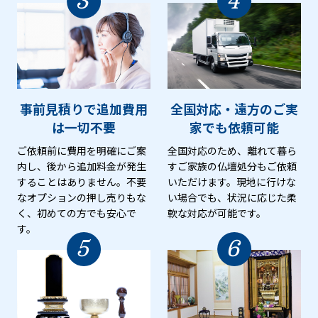
3
4
事前見積りで追加費用
全国対応・遠方のご実
は
一切不要
家でも
依頼可能
ご依頼前に費用を明確にご案
全国対応のため、離れて暮ら
内し、後から追加料金が発生
すご家族の仏壇処分もご依頼
することはありません。不要
いただけます。現地に行けな
なオプションの押し売りもな
い場合でも、状況に応じた柔
く、初めての方でも安心で
軟な対応が可能です。
す。
5
6