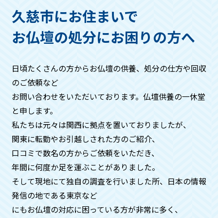
ただき、回収する仏具などは箱などにお
久慈市にお住まいで
入れください。
お仏壇の処分にお困りの方へ
作業の流れはどうなりますか？
日頃たくさんの方からお仏壇の供養、処分の仕方や回収
基本的には・お問い合わせ→見積もり→
のご依頼など
ご希望日時にお伺い、回収→お支払い→
お問い合わせをいただいております。仏壇供養の一休堂
供養→処分→供養証明証発行。といった
と申します。
流れになります。
私たちは元々は関⻄に拠点を置いておりましたが、
関東に転勤やお引越しされた方のご紹介、
周りの方に知られたくないのです
口コミで数名の方からご依頼をいただき、
が、、、
年間に何度か⾜を運ぶことがありました。
そして現地にて独自の調査を⾏いました所、日本の情報
ご安心ください。搬出時には中身がわか
発信の地である東京など
らないよう梱包などをいたしますので、
周りの方に知られることはございませ
にもお仏壇の対応に困っている方が非常に多く、