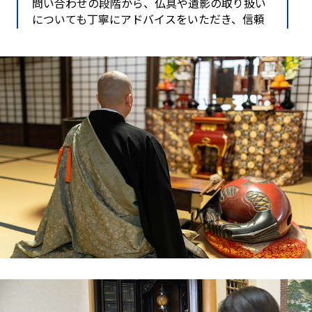
問い合わせの段階から、仏具や遺影の取り扱い
についても丁寧にアドバイスをいただき、信頼
できると感じました。引き取り当日は、スタッ
フの方が清潔な身なりで来訪され、作業前に静
かに手を合わせてくださったので、母も「これ
ならバチも当たらないね」と安堵していまし
た。搬出も、狭い玄関や廊下を傷つけないよう
慎重に行っていただき、プロの技を感じまし
た。
後日、供養証明書が届き、最後までしっかり対
応していただいたことに感謝しています。花巻
市周辺で、安心して仏壇を任せられる業者をお
探しの方には、一休堂さんが一番だと思いま
す。
岩手県北上市在住 千田 様