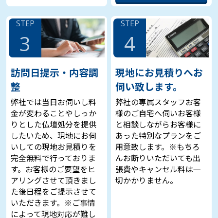
STEP
STEP
3
4
訪問日提示・内容調
現地にお見積りへお
整
伺い致します。
弊社では当日お伺いし料
弊社の専属スタッフお客
金が変わることやしっか
様のご自宅へ伺いお客様
りとした仏壇処分を提供
と相談しながらお客様に
したいため、現地にお伺
あった特別なプランをご
いしての現地お見積りを
用意致します。※もちろ
完全無料で行っておりま
んお断りいただいても出
す。お客様のご要望をヒ
張費やキャンセル料は一
アリングさせて頂きまし
切かかりません。
た後日程をご提示させて
いただきます。※ご事情
によって現地対応が難し