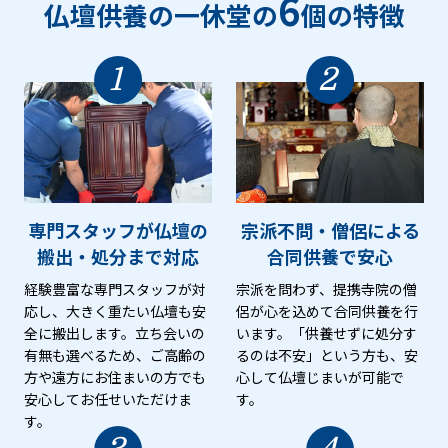
6
仏壇供養の一休堂の
個の特徴
1
2
専門スタッフが仏壇の
宗派不問・僧侶による
搬出・処分まで対応
合同供養で安心
経験豊富な専門スタッフが対
宗派を問わず、提携寺院の僧
応し、大きく重たい仏壇も安
侶が心を込めて合同供養を行
全に搬出します。立ち会いの
います。「供養せずに処分す
有無も選べるため、ご高齢の
るのは不安」という方も、安
方や遠方にお住まいの方でも
心して仏壇じまいが可能で
安心してお任せいただけま
す。
す。