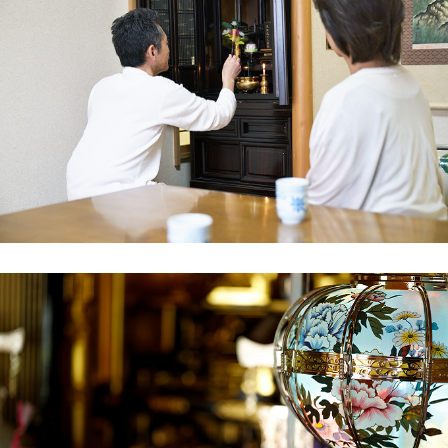
実家の建て替えに伴い、古くなった仏壇を処分
し、新しい家に合うモダンな仏壇に買い替える
ことになりました。長年、家族の中心にあった
仏壇ですので、最後は感謝の気持ちを込めて送
り出したいと思い、供養に力を入れている一休
堂さんに相談しました。ホームページの「お客
様の声」を読み、ここなら信頼できそうだと感
じたのも理由の一つです。
事前相談では、料金体系が非常に明確で、追加
費用の心配がない点が良かったです。当日は、
スタッフの方が仏壇に対して深く敬意を払い、
僧侶による丁寧な読経の後に搬出作業を開始。
解体・搬出も手際が良く、見ていて安心感があ
りました。
作業後の清掃まで丁寧にしていただき、サービ
ス質の高さに驚きました。北上市で仏壇の供
養・処分を検討されている方は、一休堂さんに
相談すれば間違いないと思います。