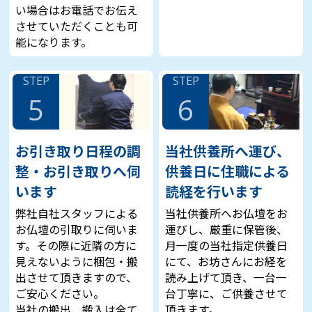
い場合はお電話でお伝え
させていただくことも可
能になります。
STEP
STEP
5
6
お引き取り日程の調
当社供養所へ運び、
整・お引き取りへ伺
供養日に住職による
います
読経を行います
弊社自社スタッフによる
当社供養所へお仏壇をお
お仏壇の引取りに伺いま
運びし、厳重に保管後、
す。その際に近隣の方に
月一度の当社指定供養日
見えないように梱包・搬
にて、お坊さんにお経を
出させて頂きますので、
読み上げて頂き、一台一
ご安心ください。
台丁寧に、ご供養させて
当社の搬出、搬入は全て
頂きます。