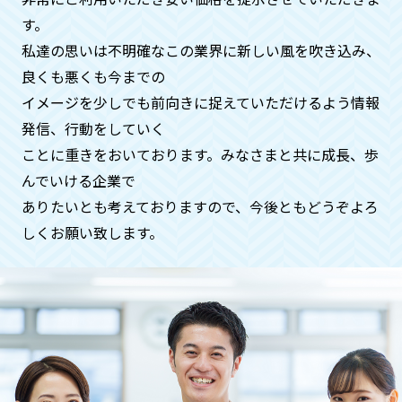
す。
私達の思いは不明確なこの業界に新しい風を吹き込み、
急ぎで何とかしてほしいのです
良くも悪くも今までの
が、、、
イメージを少しでも前向きに捉えていただけるよう情報
ご安心ください。基本即日対応いたして
発信、⾏動をしていく
おります。時間帯も遅くてもご希望でし
ことに重きをおいております。みなさまと共に成⻑、歩
たらお伺いさせていただきます（深夜料
んでいける企業で
金などはかかりません）
ありたいとも考えておりますので、今後ともどうぞよろ
しくお願い致します。
ペットや動物などの供養もお願いで
きますでしょうか？
供養に関することは、全般的にお受けい
たしておりますのでご安心くださいま
せ。