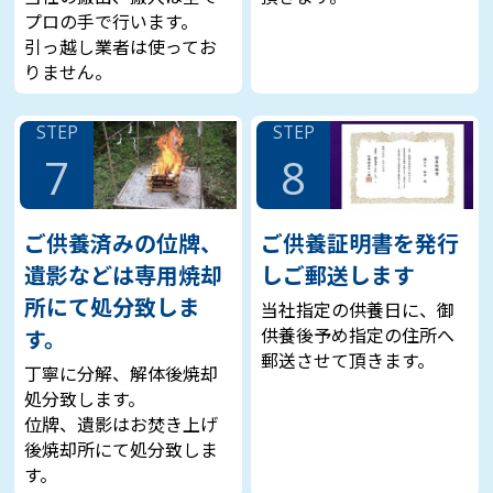
プロの手で行います。
引っ越し業者は使ってお
りません。
STEP
STEP
7
8
ご供養済みの位牌、
ご供養証明書を発行
遺影などは専用焼却
しご郵送します
所にて処分致しま
当社指定の供養日に、御
供養後予め指定の住所へ
す。
郵送させて頂きます。
丁寧に分解、解体後焼却
処分致します。
位牌、遺影はお焚き上げ
後焼却所にて処分致しま
す。