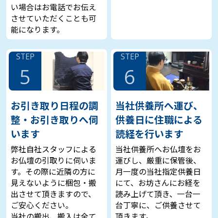
い場合はお電話でお伝え
させていただくことも可
能になります。
STEP
STEP
5
6
お引き取り日程の調
当社供養所へ運び、
整・お引き取りへ伺
供養日に住職による
います
読経を行います
弊社自社スタッフによる
当社供養所へお仏壇をお
お仏壇の引取りに伺いま
運びし、厳重に保管後、
す。その際に近隣の方に
月一度の当社指定供養日
見えないように梱包・搬
にて、お坊さんにお経を
出させて頂きますので、
読み上げて頂き、一台一
ご安心ください。
台丁寧に、ご供養させて
当社の搬出、搬入は全て
頂きます。