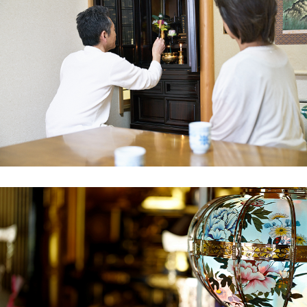
実家の建て替えに伴い、古くなった仏壇を処分
し、新しい家に合うモダンな仏壇に買い替える
ことになりました。長年、家族の中心にあった
仏壇ですので、最後は感謝の気持ちを込めて送
り出したいと思い、供養に力を入れている一休
堂さんに相談しました。ホームページの「お客
様の声」を読み、ここなら信頼できそうだと感
じたのも理由の一つです。
事前相談では、料金体系が非常に明確で、追加
費用の心配がない点が良かったです。当日は、
スタッフの方が仏壇に対して深く敬意を払い、
僧侶による丁寧な読経の後に搬出作業を開始。
解体・搬出も手際が良く、見ていて安心感があ
りました。
作業後の清掃まで丁寧にしていただき、サービ
ス質の高さに驚きました。北上市で仏壇の供
養・処分を検討されている方は、一休堂さんに
相談すれば間違いないと思います。