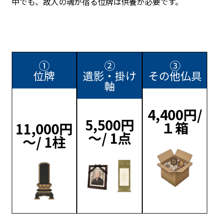
中でも、故人の魂が宿る位牌は供養が必要です。
①
②
③
位牌
遺影・掛け
その他仏具
軸
4,400円/
5,500円
１箱
11,000円
～/ 1点
～/ 1柱