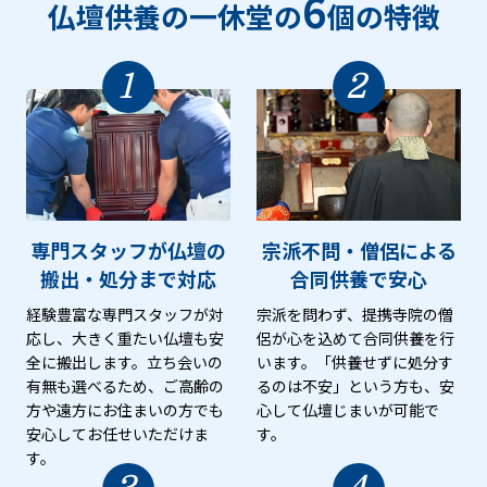
6
仏壇供養の一休堂の
個の特徴
1
2
専門スタッフが仏壇の
宗派不問・僧侶による
搬出・処分まで対応
合同供養で安心
経験豊富な専門スタッフが対
宗派を問わず、提携寺院の僧
応し、大きく重たい仏壇も安
侶が心を込めて合同供養を行
全に搬出します。立ち会いの
います。「供養せずに処分す
有無も選べるため、ご高齢の
るのは不安」という方も、安
方や遠方にお住まいの方でも
心して仏壇じまいが可能で
安心してお任せいただけま
す。
す。