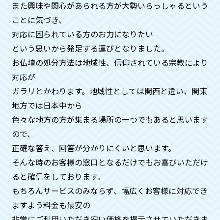
ん。
また興味や関心があられる方が大勢いらっしゃるという
ことに気づき、
対応に困られている方のお力になりたい
供養がどのようにされているか確認
という思いから発⾜する運びとなりました。
はできますか？
お仏壇の処分方法は地域性、信仰されている宗教により
はい。お客様のご自宅にお坊様を手配す
対応が
ることも可能ですのでご安心ください。
ガラリとかわります。地域性としては関⻄と違い、関東
合同供養の際も、別料金になりますがお
地方では日本中から
写真、動画の手配も可能です。
色々な地方の方が集まる場所の一つでもあると思います
ので、
供養が済んだという証明はしていた
正確な答え、回答が分かりにくいと思います。
だけますか？
そんな時のお客様の窓口となるだけでもお喜びいただけ
ると確信をしております。
はい。何時、どこで、どのお寺の方が供
もちろんサービスのみならず、幅広くお客様に対応でき
養してくれたかの証明証を郵送させてい
ただいておりますのでご安心くださいま
ますよう料金も最安の
せ。
非常にご利用いただき安い価格を提示させていただきま