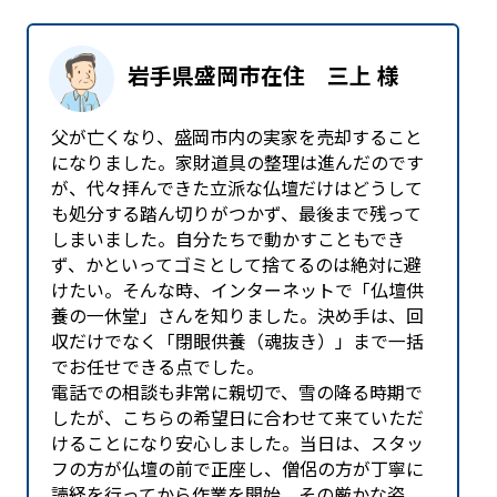
岩手県盛岡市在住 三上 様
父が亡くなり、盛岡市内の実家を売却すること
になりました。家財道具の整理は進んだのです
が、代々拝んできた立派な仏壇だけはどうして
も処分する踏ん切りがつかず、最後まで残って
しまいました。自分たちで動かすこともでき
ず、かといってゴミとして捨てるのは絶対に避
けたい。そんな時、インターネットで「仏壇供
養の一休堂」さんを知りました。決め手は、回
収だけでなく「閉眼供養（魂抜き）」まで一括
でお任せできる点でした。
電話での相談も非常に親切で、雪の降る時期で
したが、こちらの希望日に合わせて来ていただ
けることになり安心しました。当日は、スタッ
フの方が仏壇の前で正座し、僧侶の方が丁寧に
読経を行ってから作業を開始。その厳かな姿