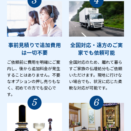
3
4
事前見積りで追加費用
全国対応・遠方のご実
は
一切不要
家でも
依頼可能
ご依頼前に費用を明確にご案
全国対応のため、離れて暮ら
内し、後から追加料金が発生
すご家族の仏壇処分もご依頼
することはありません。不要
いただけます。現地に行けな
なオプションの押し売りもな
い場合でも、状況に応じた柔
く、初めての方でも安心で
軟な対応が可能です。
す。
5
6