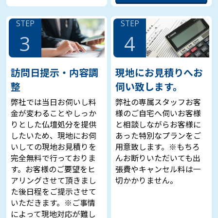
STEP
STEP
3
4
訪問日提示・内容調
現地にお見積りへお
整
伺い致します。
弊社では当日お伺いし料
弊社の専属スタッフお客
金が変わることやしっか
様のご自宅へ伺いお客様
りとした仏壇処分を提供
と相談しながらお客様に
したいため、現地にお伺
あった特別なプランをご
いしての現地お見積りを
用意致します。※もちろ
完全無料で行っておりま
んお断りいただいても出
す。お客様のご要望をヒ
張費やキャンセル料は一
アリングさせて頂きまし
切かかりません。
た後日程をご提示させて
いただきます。※ご事情
によって現地対応が難し