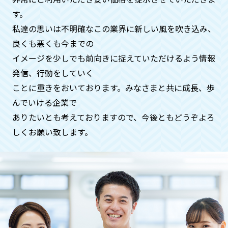
す。
私達の思いは不明確なこの業界に新しい風を吹き込み、
急ぎで何とかしてほしいのです
良くも悪くも今までの
が、、、
イメージを少しでも前向きに捉えていただけるよう情報
ご安心ください。基本即日対応いたして
発信、⾏動をしていく
おります。時間帯も遅くてもご希望でし
ことに重きをおいております。みなさまと共に成⻑、歩
たらお伺いさせていただきます（深夜料
んでいける企業で
金などはかかりません）
ありたいとも考えておりますので、今後ともどうぞよろ
しくお願い致します。
ペットや動物などの供養もお願いで
きますでしょうか？
供養に関することは、全般的にお受けい
たしておりますのでご安心くださいま
せ。