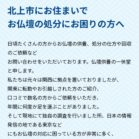
ただき、回収する仏具などは箱などにお
北上市にお住まいで
入れください。
お仏壇の処分にお困りの方へ
作業の流れはどうなりますか？
日頃たくさんの方からお仏壇の供養、処分の仕方や回収
基本的には・お問い合わせ→見積もり→
のご依頼など
ご希望日時にお伺い、回収→お支払い→
お問い合わせをいただいております。仏壇供養の一休堂
供養→処分→供養証明証発行。といった
と申します。
流れになります。
私たちは元々は関⻄に拠点を置いておりましたが、
関東に転勤やお引越しされた方のご紹介、
周りの方に知られたくないのです
口コミで数名の方からご依頼をいただき、
が、、、
年間に何度か⾜を運ぶことがありました。
そして現地にて独自の調査を⾏いました所、日本の情報
ご安心ください。搬出時には中身がわか
発信の地である東京など
らないよう梱包などをいたしますので、
周りの方に知られることはございませ
にもお仏壇の対応に困っている方が非常に多く、