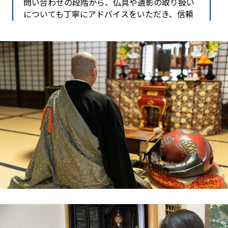
問い合わせの段階から、仏具や遺影の取り扱い
についても丁寧にアドバイスをいただき、信頼
できると感じました。引き取り当日は、スタッ
フの方が清潔な身なりで来訪され、作業前に静
かに手を合わせてくださったので、母も「これ
ならバチも当たらないね」と安堵していまし
た。搬出も、狭い玄関や廊下を傷つけないよう
慎重に行っていただき、プロの技を感じまし
た。
後日、供養証明書が届き、最後までしっかり対
応していただいたことに感謝しています。花巻
市周辺で、安心して仏壇を任せられる業者をお
探しの方には、一休堂さんが一番だと思いま
す。
岩手県北上市在住 千田 様