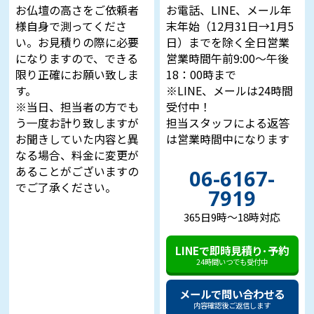
お仏壇の高さをご依頼者
お電話、LINE、メール年
様自身で測ってくださ
末年始（12月31日→1月5
い。お見積りの際に必要
日）までを除く全日営業
になりますので、できる
営業時間午前9:00～午後
限り正確にお願い致しま
18：00時まで
す。
※LINE、メールは24時間
※当日、担当者の方でも
受付中！
う一度お計り致しますが
担当スタッフによる返答
お聞きしていた内容と異
は営業時間中になります
なる場合、料金に変更が
あることがございますの
06-6167-
でご了承ください。
7919
365日9時～18時対応
LINEで即時見積り･予約
24時間いつでも受付中
メールで問い合わせる
内容確認後ご返信します