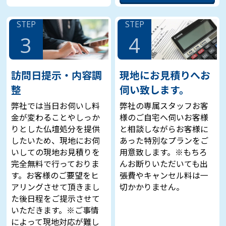
STEP
STEP
3
4
訪問日提示・内容調
現地にお見積りへお
整
伺い致します。
弊社では当日お伺いし料
弊社の専属スタッフお客
金が変わることやしっか
様のご自宅へ伺いお客様
りとした仏壇処分を提供
と相談しながらお客様に
したいため、現地にお伺
あった特別なプランをご
いしての現地お見積りを
用意致します。※もちろ
完全無料で行っておりま
んお断りいただいても出
す。お客様のご要望をヒ
張費やキャンセル料は一
アリングさせて頂きまし
切かかりません。
た後日程をご提示させて
いただきます。※ご事情
によって現地対応が難し