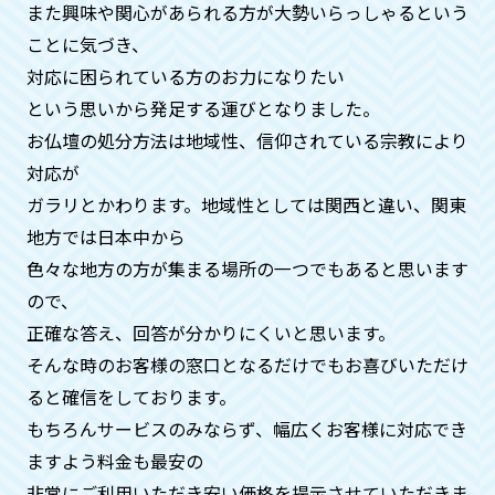
ん。
また興味や関心があられる方が大勢いらっしゃるという
ことに気づき、
対応に困られている方のお力になりたい
供養がどのようにされているか確認
という思いから発⾜する運びとなりました。
はできますか？
お仏壇の処分方法は地域性、信仰されている宗教により
はい。お客様のご自宅にお坊様を手配す
対応が
ることも可能ですのでご安心ください。
ガラリとかわります。地域性としては関⻄と違い、関東
合同供養の際も、別料金になりますがお
地方では日本中から
写真、動画の手配も可能です。
色々な地方の方が集まる場所の一つでもあると思います
ので、
供養が済んだという証明はしていた
正確な答え、回答が分かりにくいと思います。
だけますか？
そんな時のお客様の窓口となるだけでもお喜びいただけ
ると確信をしております。
はい。何時、どこで、どのお寺の方が供
もちろんサービスのみならず、幅広くお客様に対応でき
養してくれたかの証明証を郵送させてい
ただいておりますのでご安心くださいま
ますよう料金も最安の
せ。
非常にご利用いただき安い価格を提示させていただきま