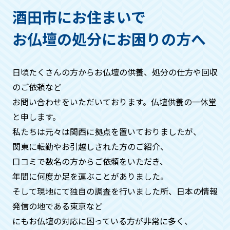
ただき、回収する仏具などは箱などにお
酒田市にお住まいで
入れください。
お仏壇の処分にお困りの方へ
作業の流れはどうなりますか？
日頃たくさんの方からお仏壇の供養、処分の仕方や回収
基本的には・お問い合わせ→見積もり→
のご依頼など
ご希望日時にお伺い、回収→お支払い→
お問い合わせをいただいております。仏壇供養の一休堂
供養→処分→供養証明証発行。といった
と申します。
流れになります。
私たちは元々は関⻄に拠点を置いておりましたが、
関東に転勤やお引越しされた方のご紹介、
周りの方に知られたくないのです
口コミで数名の方からご依頼をいただき、
が、、、
年間に何度か⾜を運ぶことがありました。
そして現地にて独自の調査を⾏いました所、日本の情報
ご安心ください。搬出時には中身がわか
発信の地である東京など
らないよう梱包などをいたしますので、
周りの方に知られることはございませ
にもお仏壇の対応に困っている方が非常に多く、