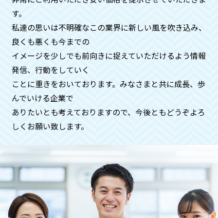
す。
私達の思いは不明確なこの業界に新しい風を吹き込み、
急ぎで何とかしてほしいのです
良くも悪くも今までの
が、、、
イメージを少しでも前向きに捉えていただけるよう情報
ご安心ください。基本即日対応いたして
発信、⾏動をしていく
おります。時間帯も遅くてもご希望でし
ことに重きをおいております。みなさまと共に成⻑、歩
たらお伺いさせていただきます（深夜料
んでいける企業で
金などはかかりません）
ありたいとも考えておりますので、今後ともどうぞよろ
しくお願い致します。
ペットや動物などの供養もお願いで
きますでしょうか？
供養に関することは、全般的にお受けい
たしておりますのでご安心くださいま
せ。