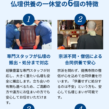
6
仏壇供養の一休堂の
個の特徴
1
2
専門スタッフが仏壇の
宗派不問・僧侶による
搬出・処分まで対応
合同供養で安心
経験豊富な専門スタッフが対
宗派を問わず、提携寺院の僧
応し、大きく重たい仏壇も安
侶が心を込めて合同供養を行
全に搬出します。立ち会いの
います。「供養せずに処分す
有無も選べるため、ご高齢の
るのは不安」という方も、安
方や遠方にお住まいの方でも
心して仏壇じまいが可能で
安心してお任せいただけま
す。
す。