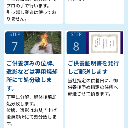
プロの手で行います。
引っ越し業者は使ってお
りません。
STEP
STEP
7
8
ご供養済みの位牌、
ご供養証明書を発行
遺影などは専用焼却
しご郵送します
所にて処分致しま
当社指定の供養日に、御
供養後予め指定の住所へ
す。
郵送させて頂きます。
丁寧に分解、解体後焼却
処分致します。
位牌、遺影はお焚き上げ
後焼却所にて処分致しま
す。