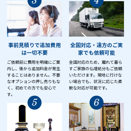
3
4
事前見積りで追加費用
全国対応・遠方のご実
は
一切不要
家でも
依頼可能
ご依頼前に費用を明確にご案
全国対応のため、離れて暮ら
内し、後から追加料金が発生
すご家族の仏壇処分もご依頼
することはありません。不要
いただけます。現地に行けな
なオプションの押し売りもな
い場合でも、状況に応じた柔
く、初めての方でも安心で
軟な対応が可能です。
す。
5
6