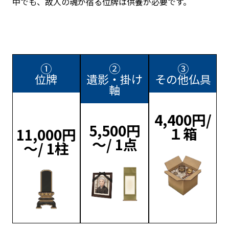
中でも、故人の魂が宿る位牌は供養が必要です。
①
②
③
位牌
遺影・掛け
その他仏具
軸
4,400円/
5,500円
１箱
11,000円
～/ 1点
～/ 1柱