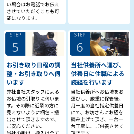
い場合はお電話でお伝え
させていただくことも可
能になります。
STEP
STEP
5
6
お引き取り日程の調
当社供養所へ運び、
整・お引き取りへ伺
供養日に住職による
います
読経を行います
弊社自社スタッフによる
当社供養所へお仏壇をお
お仏壇の引取りに伺いま
運びし、厳重に保管後、
す。その際に近隣の方に
月一度の当社指定供養日
見えないように梱包・搬
にて、お坊さんにお経を
出させて頂きますので、
読み上げて頂き、一台一
ご安心ください。
台丁寧に、ご供養させて
当社の搬出、搬入は全て
頂きます。