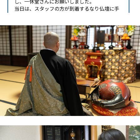
し、一休堂さんにお願いしました。
当日は、スタッフの方が到着するなり仏壇に手
を合わせてくださいました。その姿を見て、最
初は不安そうだった母も「ありがたいねぇ」と
涙ぐんで喜んでいました。搬出作業も、古い家
の鴨居や床を傷つけないよう慎重に行ってくだ
さり、プロの配慮を感じました。
ただ片付けるだけでなく、母の心のケアまでし
ていただいたようで、本当に感謝しています。
鶴岡市周辺で、家族の気持ちを大切にしてくれ
る業者をお探しなら、一休堂さんが一番です。
山形県酒田市在住 阿部 様
実家の建て替えに伴い、和室にあった大きな仏
壇を処分し、新しいリビングに合うモダンな仏
壇に買い替えることになりました。長年、家族