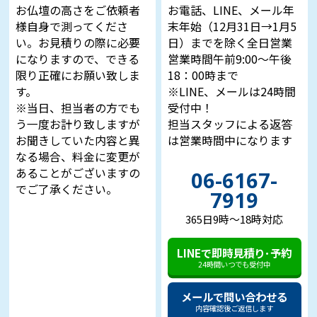
お仏壇の高さをご依頼者
お電話、LINE、メール年
様自身で測ってくださ
末年始（12月31日→1月5
い。お見積りの際に必要
日）までを除く全日営業
になりますので、できる
営業時間午前9:00～午後
限り正確にお願い致しま
18：00時まで
す。
※LINE、メールは24時間
※当日、担当者の方でも
受付中！
う一度お計り致しますが
担当スタッフによる返答
お聞きしていた内容と異
は営業時間中になります
なる場合、料金に変更が
あることがございますの
06-6167-
でご了承ください。
7919
365日9時～18時対応
LINEで即時見積り･予約
24時間いつでも受付中
メールで問い合わせる
内容確認後ご返信します