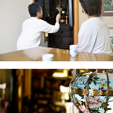
の歴史を見守ってくれた仏壇ですので、最後は
感謝を込めて送り出したいと思い、供養実績が
豊富な一休堂さんに依頼しました。ホームペー
ジの「お客様の声」を読み、信頼できそうだと
感じたのも理由の一つです。
事前相談では、古い位牌や遺影の取り扱いにつ
いても親身にアドバイスをいただきました。引
き取り当日は、風が強い日でしたが、仏壇が傷
つかないよう丁寧に梱包して搬出してください
ました。作業前の読経も形式的なものではな
く、僧侶やスタッフの方の誠実な人柄が伝わっ
てくるものでした。
費用も明朗会計で、追加請求などは一切なし。
酒田市で仏壇の供養・処分を検討されている方
は、一休堂さんに相談すれば間違いないと思い
ます。