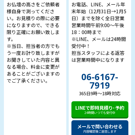
お仏壇の高さをご依頼者
お電話、LINE、メール年
様自身で測ってくださ
末年始（12月31日→1月5
い。お見積りの際に必要
日）までを除く全日営業
になりますので、できる
営業時間午前9:00～午後
限り正確にお願い致しま
18：00時まで
す。
※LINE、メールは24時間
※当日、担当者の方でも
受付中！
う一度お計り致しますが
担当スタッフによる返答
お聞きしていた内容と異
は営業時間中になります
なる場合、料金に変更が
あることがございますの
06-6167-
でご了承ください。
7919
365日9時～18時対応
LINEで即時見積り･予約
24時間いつでも受付中
メールで問い合わせる
内容確認後ご返信します