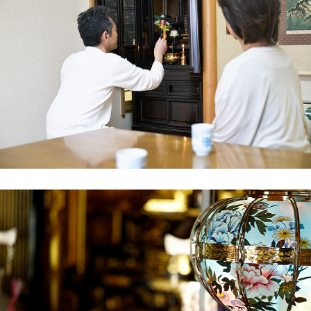
の歴史を見守ってくれた仏壇ですので、最後は
感謝を込めて送り出したいと思い、供養実績が
豊富な一休堂さんに依頼しました。ホームペー
ジの「お客様の声」を読み、信頼できそうだと
感じたのも理由の一つです。
事前相談では、古い位牌や遺影の取り扱いにつ
いても親身にアドバイスをいただきました。引
き取り当日は、風が強い日でしたが、仏壇が傷
つかないよう丁寧に梱包して搬出してください
ました。作業前の読経も形式的なものではな
く、僧侶やスタッフの方の誠実な人柄が伝わっ
てくるものでした。
費用も明朗会計で、追加請求などは一切なし。
酒田市で仏壇の供養・処分を検討されている方
は、一休堂さんに相談すれば間違いないと思い
ます。