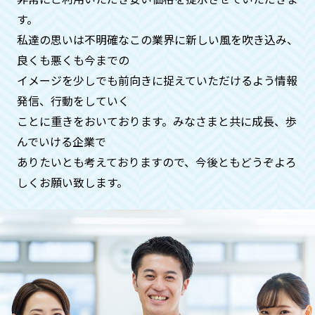
す。
私達の思いは不明確なこの業界に新しい風を吹き込み、
急ぎで何とかしてほしいのです
良くも悪くも今までの
が、、、
イメージを少しでも前向きに捉えていただけるよう情報
ご安心ください。基本即日対応いたして
発信、⾏動をしていく
おります。時間帯も遅くてもご希望でし
ことに重きをおいております。みなさまと共に成⻑、歩
たらお伺いさせていただきます（深夜料
んでいける企業で
金などはかかりません）
ありたいとも考えておりますので、今後ともどうぞよろ
しくお願い致します。
ペットや動物などの供養もお願いで
きますでしょうか？
供養に関することは、全般的にお受けい
たしておりますのでご安心くださいま
せ。