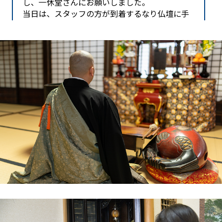
し、一休堂さんにお願いしました。
当日は、スタッフの方が到着するなり仏壇に手
を合わせてくださいました。その姿を見て、最
初は不安そうだった母も「ありがたいねぇ」と
涙ぐんで喜んでいました。搬出作業も、古い家
の鴨居や床を傷つけないよう慎重に行ってくだ
さり、プロの配慮を感じました。
ただ片付けるだけでなく、母の心のケアまでし
ていただいたようで、本当に感謝しています。
鶴岡市周辺で、家族の気持ちを大切にしてくれ
る業者をお探しなら、一休堂さんが一番です。
山形県酒田市在住 阿部 様
実家の建て替えに伴い、和室にあった大きな仏
壇を処分し、新しいリビングに合うモダンな仏
壇に買い替えることになりました。長年、家族