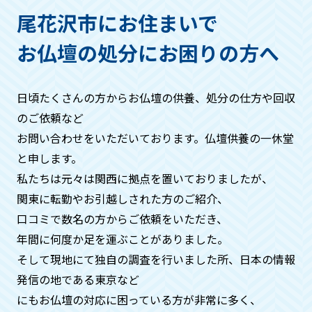
ただき、回収する仏具などは箱などにお
尾花沢市にお住まいで
入れください。
お仏壇の処分にお困りの方へ
作業の流れはどうなりますか？
日頃たくさんの方からお仏壇の供養、処分の仕方や回収
基本的には・お問い合わせ→見積もり→
のご依頼など
ご希望日時にお伺い、回収→お支払い→
お問い合わせをいただいております。仏壇供養の一休堂
供養→処分→供養証明証発行。といった
と申します。
流れになります。
私たちは元々は関⻄に拠点を置いておりましたが、
関東に転勤やお引越しされた方のご紹介、
周りの方に知られたくないのです
口コミで数名の方からご依頼をいただき、
が、、、
年間に何度か⾜を運ぶことがありました。
そして現地にて独自の調査を⾏いました所、日本の情報
ご安心ください。搬出時には中身がわか
発信の地である東京など
らないよう梱包などをいたしますので、
周りの方に知られることはございませ
にもお仏壇の対応に困っている方が非常に多く、