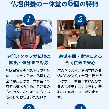
6
仏壇供養の一休堂の
個の特徴
1
2
専門スタッフが仏壇の
宗派不問・僧侶による
搬出・処分まで対応
合同供養で安心
経験豊富な専門スタッフが対
宗派を問わず、提携寺院の僧
応し、大きく重たい仏壇も安
侶が心を込めて合同供養を行
全に搬出します。立ち会いの
います。「供養せずに処分す
有無も選べるため、ご高齢の
るのは不安」という方も、安
方や遠方にお住まいの方でも
心して仏壇じまいが可能で
安心してお任せいただけま
す。
す。