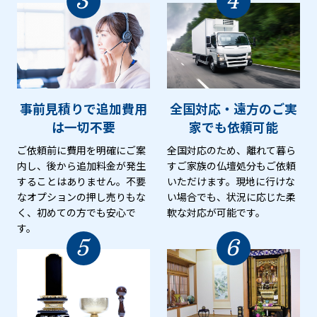
3
4
事前見積りで追加費用
全国対応・遠方のご実
は
一切不要
家でも
依頼可能
ご依頼前に費用を明確にご案
全国対応のため、離れて暮ら
内し、後から追加料金が発生
すご家族の仏壇処分もご依頼
することはありません。不要
いただけます。現地に行けな
なオプションの押し売りもな
い場合でも、状況に応じた柔
く、初めての方でも安心で
軟な対応が可能です。
す。
5
6