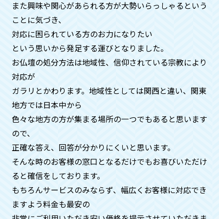
ん。
また興味や関心があられる方が大勢いらっしゃるという
ことに気づき、
対応に困られている方のお力になりたい
供養がどのようにされているか確認
という思いから発⾜する運びとなりました。
はできますか？
お仏壇の処分方法は地域性、信仰されている宗教により
はい。お客様のご自宅にお坊様を手配す
対応が
ることも可能ですのでご安心ください。
ガラリとかわります。地域性としては関⻄と違い、関東
合同供養の際も、別料金になりますがお
地方では日本中から
写真、動画の手配も可能です。
色々な地方の方が集まる場所の一つでもあると思います
ので、
供養が済んだという証明はしていた
正確な答え、回答が分かりにくいと思います。
だけますか？
そんな時のお客様の窓口となるだけでもお喜びいただけ
ると確信をしております。
はい。何時、どこで、どのお寺の方が供
もちろんサービスのみならず、幅広くお客様に対応でき
養してくれたかの証明証を郵送させてい
ただいておりますのでご安心くださいま
ますよう料金も最安の
せ。
非常にご利用いただき安い価格を提示させていただきま