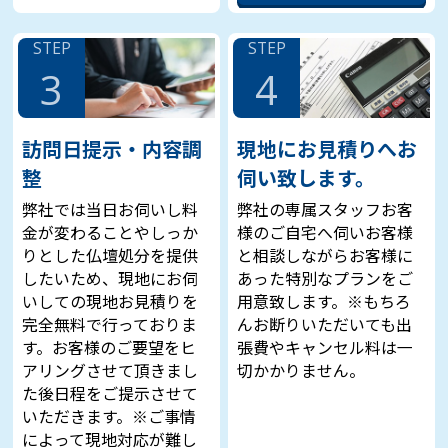
STEP
STEP
3
4
訪問日提示・内容調
現地にお見積りへお
整
伺い致します。
弊社では当日お伺いし料
弊社の専属スタッフお客
金が変わることやしっか
様のご自宅へ伺いお客様
りとした仏壇処分を提供
と相談しながらお客様に
したいため、現地にお伺
あった特別なプランをご
いしての現地お見積りを
用意致します。※もちろ
完全無料で行っておりま
んお断りいただいても出
す。お客様のご要望をヒ
張費やキャンセル料は一
アリングさせて頂きまし
切かかりません。
た後日程をご提示させて
いただきます。※ご事情
によって現地対応が難し