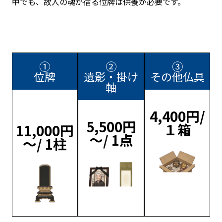
中でも、故人の魂が宿る位牌は供養が必要です。
①
②
③
位牌
遺影・掛け
その他仏具
軸
4,400円/
5,500円
１箱
11,000円
～/ 1点
～/ 1柱