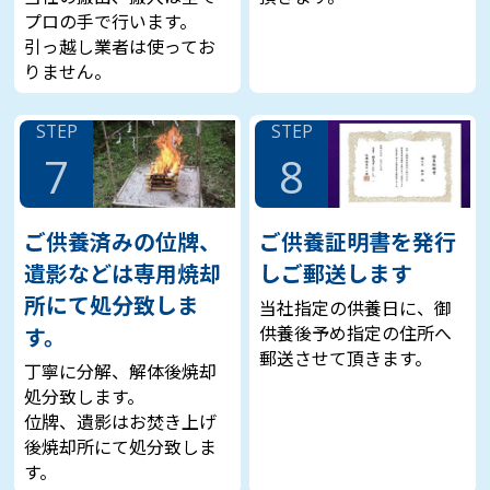
プロの手で行います。
引っ越し業者は使ってお
りません。
STEP
STEP
7
8
ご供養済みの位牌、
ご供養証明書を発行
遺影などは専用焼却
しご郵送します
所にて処分致しま
当社指定の供養日に、御
供養後予め指定の住所へ
す。
郵送させて頂きます。
丁寧に分解、解体後焼却
処分致します。
位牌、遺影はお焚き上げ
後焼却所にて処分致しま
す。