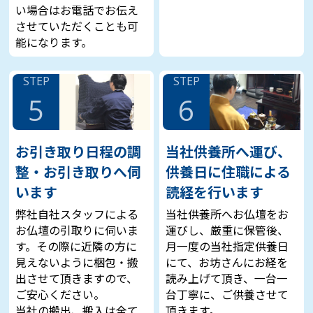
い場合はお電話でお伝え
させていただくことも可
能になります。
STEP
STEP
5
6
お引き取り日程の調
当社供養所へ運び、
整・お引き取りへ伺
供養日に住職による
います
読経を行います
弊社自社スタッフによる
当社供養所へお仏壇をお
お仏壇の引取りに伺いま
運びし、厳重に保管後、
す。その際に近隣の方に
月一度の当社指定供養日
見えないように梱包・搬
にて、お坊さんにお経を
出させて頂きますので、
読み上げて頂き、一台一
ご安心ください。
台丁寧に、ご供養させて
当社の搬出、搬入は全て
頂きます。