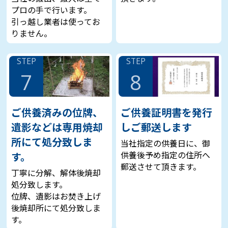
プロの手で行います。
引っ越し業者は使ってお
りません。
STEP
STEP
7
8
ご供養済みの位牌、
ご供養証明書を発行
遺影などは専用焼却
しご郵送します
所にて処分致しま
当社指定の供養日に、御
供養後予め指定の住所へ
す。
郵送させて頂きます。
丁寧に分解、解体後焼却
処分致します。
位牌、遺影はお焚き上げ
後焼却所にて処分致しま
す。