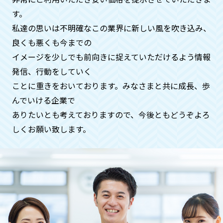
す。
私達の思いは不明確なこの業界に新しい風を吹き込み、
急ぎで何とかしてほしいのです
良くも悪くも今までの
が、、、
イメージを少しでも前向きに捉えていただけるよう情報
ご安心ください。基本即日対応いたして
発信、⾏動をしていく
おります。時間帯も遅くてもご希望でし
ことに重きをおいております。みなさまと共に成⻑、歩
たらお伺いさせていただきます（深夜料
んでいける企業で
金などはかかりません）
ありたいとも考えておりますので、今後ともどうぞよろ
しくお願い致します。
ペットや動物などの供養もお願いで
きますでしょうか？
供養に関することは、全般的にお受けい
たしておりますのでご安心くださいま
せ。