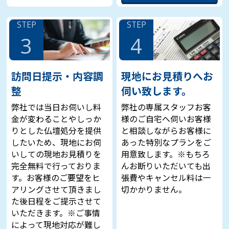
STEP
STEP
3
4
訪問日提示・内容調
現地にお見積りへお
整
伺い致します。
弊社では当日お伺いし料
弊社の専属スタッフお客
金が変わることやしっか
様のご自宅へ伺いお客様
りとした仏壇処分を提供
と相談しながらお客様に
したいため、現地にお伺
あった特別なプランをご
いしての現地お見積りを
用意致します。※もちろ
完全無料で行っておりま
んお断りいただいても出
す。お客様のご要望をヒ
張費やキャンセル料は一
アリングさせて頂きまし
切かかりません。
た後日程をご提示させて
いただきます。※ご事情
によって現地対応が難し