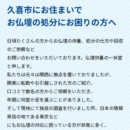
ただき、回収する仏具などは箱などにお
久喜市にお住まいで
入れください。
お仏壇の処分にお困りの方へ
作業の流れはどうなりますか？
日頃たくさんの方からお仏壇の供養、処分の仕方や回収
基本的には・お問い合わせ→見積もり→
のご依頼など
ご希望日時にお伺い、回収→お支払い→
お問い合わせをいただいております。仏壇供養の一休堂
供養→処分→供養証明証発行。といった
と申します。
流れになります。
私たちは元々は関⻄に拠点を置いておりましたが、
関東に転勤やお引越しされた方のご紹介、
周りの方に知られたくないのです
口コミで数名の方からご依頼をいただき、
が、、、
年間に何度か⾜を運ぶことがありました。
そして現地にて独自の調査を⾏いました所、日本の情報
ご安心ください。搬出時には中身がわか
発信の地である東京など
らないよう梱包などをいたしますので、
周りの方に知られることはございませ
にもお仏壇の対応に困っている方が非常に多く、