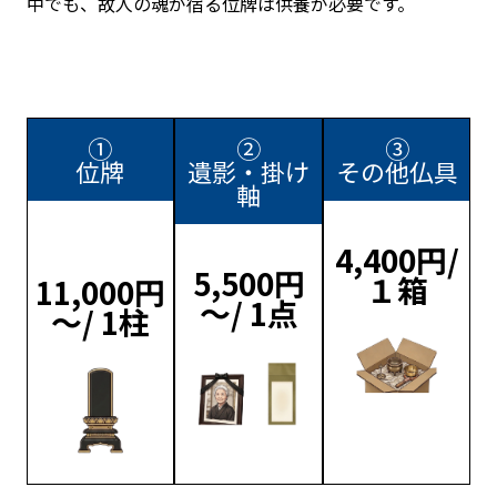
中でも、故人の魂が宿る位牌は供養が必要です。
①
②
③
位牌
遺影・掛け
その他仏具
軸
4,400円/
5,500円
１箱
11,000円
～/ 1点
～/ 1柱