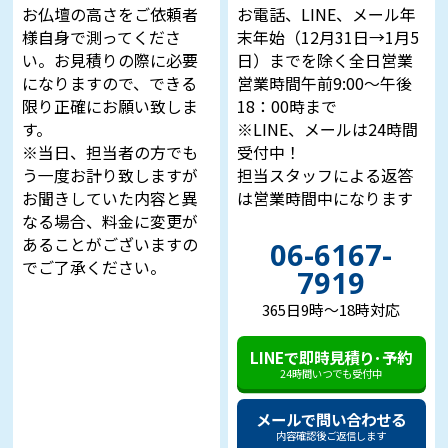
お仏壇の高さをご依頼者
お電話、LINE、メール年
様自身で測ってくださ
末年始（12月31日→1月5
い。お見積りの際に必要
日）までを除く全日営業
になりますので、できる
営業時間午前9:00～午後
限り正確にお願い致しま
18：00時まで
す。
※LINE、メールは24時間
※当日、担当者の方でも
受付中！
う一度お計り致しますが
担当スタッフによる返答
お聞きしていた内容と異
は営業時間中になります
なる場合、料金に変更が
あることがございますの
06-6167-
でご了承ください。
7919
365日9時～18時対応
LINEで即時見積り･予約
24時間いつでも受付中
メールで問い合わせる
内容確認後ご返信します