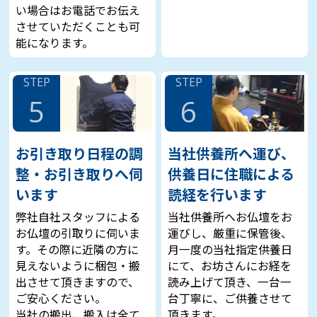
い場合はお電話でお伝え
させていただくことも可
能になります。
STEP
STEP
5
6
お引き取り日程の調
当社供養所へ運び、
整・お引き取りへ伺
供養日に住職による
います
読経を行います
弊社自社スタッフによる
当社供養所へお仏壇をお
お仏壇の引取りに伺いま
運びし、厳重に保管後、
す。その際に近隣の方に
月一度の当社指定供養日
見えないように梱包・搬
にて、お坊さんにお経を
出させて頂きますので、
読み上げて頂き、一台一
ご安心ください。
台丁寧に、ご供養させて
当社の搬出、搬入は全て
頂きます。