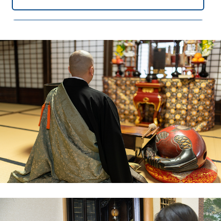
埼玉県戸田市在住 木村 様
実家から仏壇を引き継ぎましたが、昔ながらの
大きな仏壇は今の住まいの雰囲気に合わず、モ
ダン仏壇への買い替えを検討していました。た
だ、これまでの仏壇を処分するのではなく、き
ちんと供養したいという気持ちがありました。
一休堂さんは「宗派を問わず対応可能」という
点が心強く、電話でも新しい仏壇を迎える際の
注意点までアドバイスしてくださり、とても参
考になりました。
引き取り当日もスタッフの方が仏壇を大切に扱
ってくださり、安心して次の仏壇を迎える準備
が整いました。感謝の気持ちでいっぱいです。