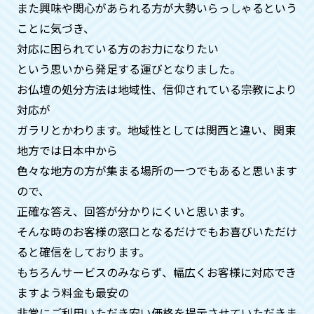
ん。
また興味や関心があられる方が大勢いらっしゃるという
ことに気づき、
対応に困られている方のお力になりたい
供養がどのようにされているか確認
という思いから発⾜する運びとなりました。
はできますか？
お仏壇の処分方法は地域性、信仰されている宗教により
はい。お客様のご自宅にお坊様を手配す
対応が
ることも可能ですのでご安心ください。
ガラリとかわります。地域性としては関⻄と違い、関東
合同供養の際も、別料金になりますがお
地方では日本中から
写真、動画の手配も可能です。
色々な地方の方が集まる場所の一つでもあると思います
ので、
供養が済んだという証明はしていた
正確な答え、回答が分かりにくいと思います。
だけますか？
そんな時のお客様の窓口となるだけでもお喜びいただけ
ると確信をしております。
はい。何時、どこで、どのお寺の方が供
もちろんサービスのみならず、幅広くお客様に対応でき
養してくれたかの証明証を郵送させてい
ただいておりますのでご安心くださいま
ますよう料金も最安の
せ。
非常にご利用いただき安い価格を提示させていただきま