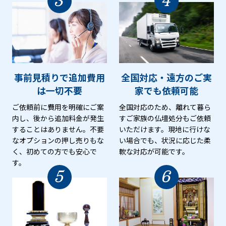
3
4
事前見積りで追加費用
全国対応・遠方のご実
は
一切不要
家でも
依頼可能
ご依頼前に費用を明確にご案
全国対応のため、離れて暮ら
内し、後から追加料金が発生
すご家族の仏壇処分もご依頼
することはありません。不要
いただけます。現地に行けな
なオプションの押し売りもな
い場合でも、状況に応じた柔
く、初めての方でも安心で
軟な対応が可能です。
す。
5
6