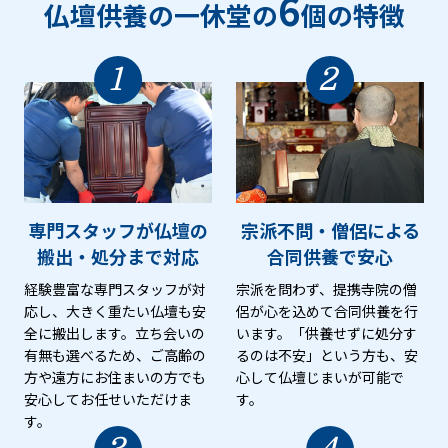
6
仏壇供養の一休堂の
個の特徴
1
2
専門スタッフが仏壇の
宗派不問・僧侶による
搬出・処分まで対応
合同供養で安心
経験豊富な専門スタッフが対
宗派を問わず、提携寺院の僧
応し、大きく重たい仏壇も安
侶が心を込めて合同供養を行
全に搬出します。立ち会いの
います。「供養せずに処分す
有無も選べるため、ご高齢の
るのは不安」という方も、安
方や遠方にお住まいの方でも
心して仏壇じまいが可能で
安心してお任せいただけま
す。
す。