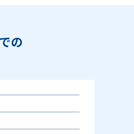
での
Next