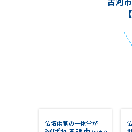
古河市
【
仏壇供養の一休堂が
選ばれる理由