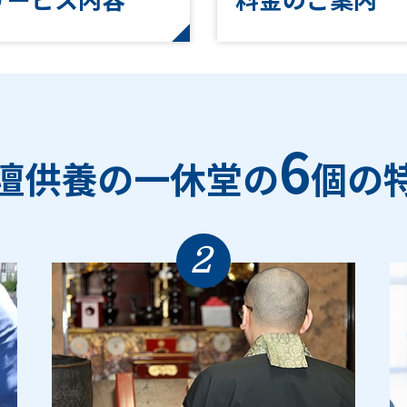
6
壇供養の一休堂の
個の
2