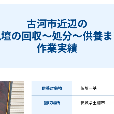
古河市近辺の
仏壇の回収〜処分〜供養ま
作業実績
供養対象物
仏壇一基
回収場所
茨城県土浦市