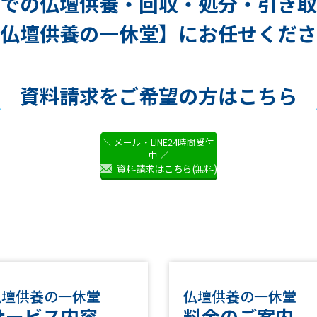
での仏壇供養・
回収・処分・引き取
仏壇供養の一休堂】に
お任せくださ
資料請求を
ご希望の方はこちら
＼ メール・LINE24時間受付
中 ／
資料請求はこちら(無料)
仏壇供養の一休堂
仏壇供養の一休堂
サービス内容
料金のご案内