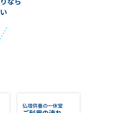
りなら
い
仏壇供養の一休堂
ご利用の流れ