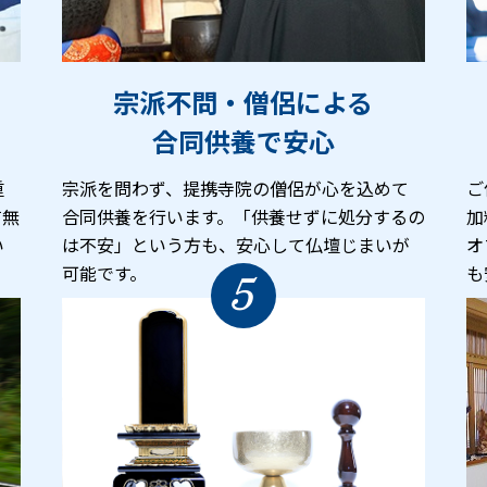
宗派不問・僧侶による
合同供養で安心
重
宗派を問わず、提携寺院の僧侶が心を込めて
ご
有無
合同供養を行います。「供養せずに処分するの
加
い
は不安」という方も、安心して仏壇じまいが
オ
可能です。
も
5