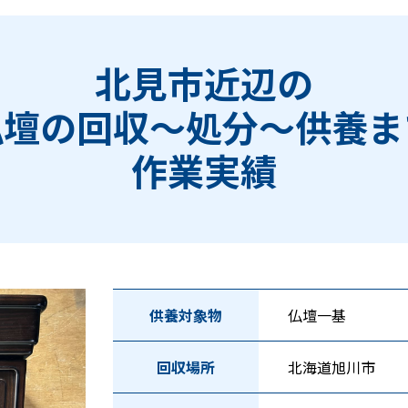
北見市近辺の
仏壇の回収〜処分〜供養ま
作業実績
供養対象物
仏壇一基
回収場所
北海道旭川市