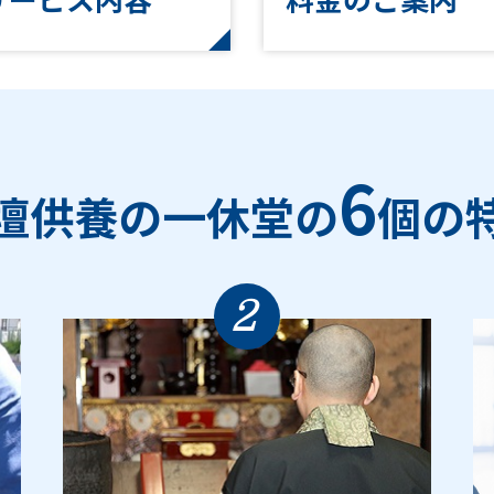
6
壇供養の一休堂の
個の
2