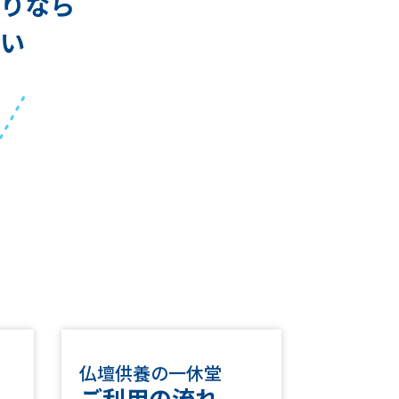
りなら
い
仏壇供養の一休堂
ご利用の流れ