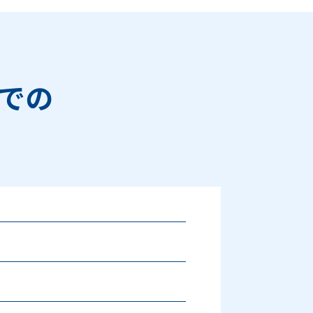
での
Next