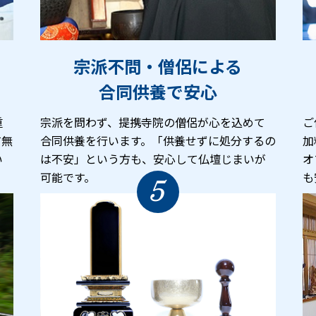
宗派不問・僧侶による
合同供養で安心
重
宗派を問わず、提携寺院の僧侶が心を込めて
ご
有無
合同供養を行います。「供養せずに処分するの
加
い
は不安」という方も、安心して仏壇じまいが
オ
可能です。
も
5