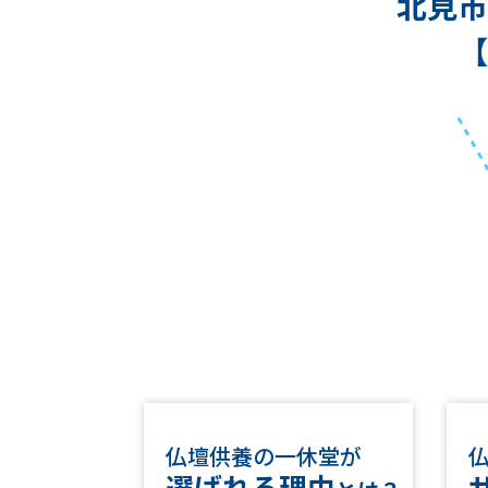
北見市
【
仏壇供養の一休堂が
選ばれる理由