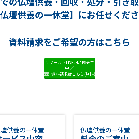
での仏壇供養・
回収・処分・引き取
仏壇供養の一休堂】に
お任せくださ
資料請求を
ご希望の方はこちら
＼ メール・LINE24時間受付
中 ／
資料請求はこちら(無料)
仏壇供養の一休堂
仏壇供養の一休堂
サービス内容
料金のご案内