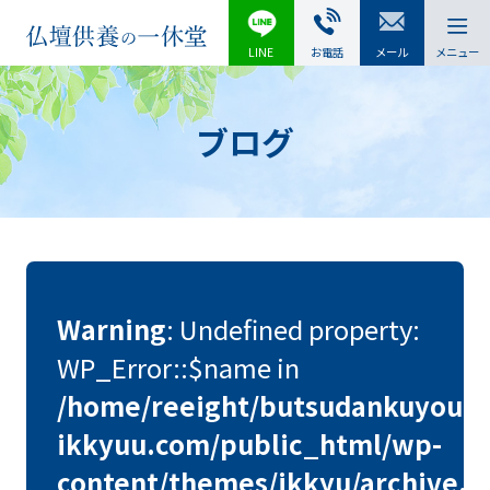
LINE
お電話
メール
メニュー
ブログ
Warning
: Undefined property:
WP_Error::$name in
/home/reeight/butsudankuyou-
ikkyuu.com/public_html/wp-
content/themes/ikkyu/archive.