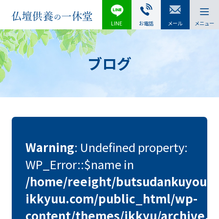
LINE
お電話
メール
メニュー
ブログ
Warning
: Undefined property:
WP_Error::$name in
/home/reeight/butsudankuyou-
ikkyuu.com/public_html/wp-
content/themes/ikkyu/archive.