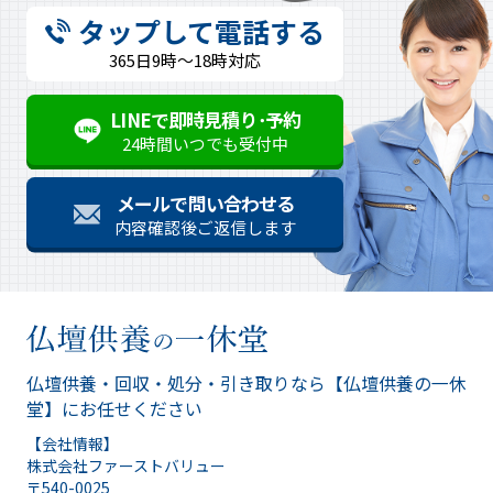
タップして電話する
365日9時～18時対応
LINEで即時見積り･予約
24時間いつでも受付中
メールで問い合わせる
内容確認後ご返信します
仏壇供養・回収・処分・引き取りなら
【仏壇供養の一休
堂】にお任せください
【会社情報】
株式会社ファーストバリュー
〒540-0025