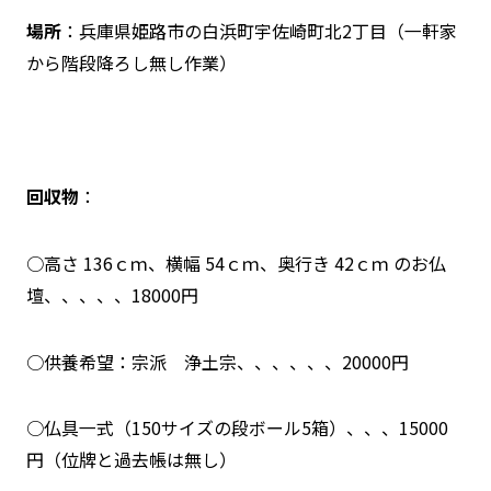
場所
：兵庫県姫路市の白浜町宇佐崎町北2丁目（一軒家
から階段降ろし無し作業）
回収物
：
○高さ 136ｃｍ、横幅 54ｃｍ、奥行き 42ｃｍ のお仏
壇、、、、、18000円
○供養希望：宗派 浄土宗、、、、、、20000円
○仏具一式（150サイズの段ボール5箱）、、、15000
円（位牌と過去帳は無し）