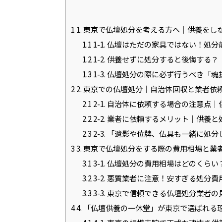
1
1. 東京で仏壇処分を考える方へ｜供養をし
1.1
1-1. 仏壇はただの家具ではない！処
1.2
1-2. 供養せずに処分すると後悔する
1.3
1-3. 仏壇処分の際に必ず行うべき「
2
2. 東京での仏壇処分｜自治体回収と業者依
2.1
2-1. 自治体に依頼する場合の注意点
2.2
2-2. 業者に依頼するメリット｜供養
2.3
2-3. 「遺影や位牌、仏具も一緒に処
3
3. 東京で仏壇処分をする際の費用相場と業
3.1
3-1. 仏壇処分の費用相場はどのくら
3.2
3-2. 悪質業者に注意！安すぎる処分
3.3
3-3. 東京で信頼できる仏壇処分業者
4
4. 「仏壇供養の一休堂」が東京で選ばれる