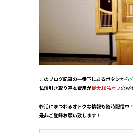
このブログ記事の一番下にあるボタン
から
仏壇引き取り基本費用が
最大10%オフ
の
お
終活にまつわるオトクな情報も随時配信中
是非ご登録お願い致します！