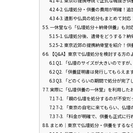
4.1
4-1. 東京の提携寺院で正式な魂抜き
4.2
4-2. 仏壇処分・供養の費用が明確！
4.3
4-3. 遺影や仏具の処分もまとめて対
5
5. 一休堂なら「仏壇処分＋納骨供養」も
5.1
5-1. 仏壇処分後、遺骨をどうする？
5.2
5-2. 東京近郊の提携納骨堂を紹介！
6
6. 【Q&A】東京で仏壇処分を検討する方の
6.1
Q1. 「仏壇のサイズが大きいのです
6.2
Q2. 「供養証明書は発行してもらえま
6.3
Q3. 「どのくらいの期間で処分が完了
7
7. 実際に「仏壇供養の一休堂」を利用した
7.1
7-1. 「親の仏壇を処分するのが不
7.2
7-2. 「東京の自宅に来てもらい、
7.3
7-3. 「料金が明確で、供養も正式
8
8. まとめ｜東京で仏壇処分・供養をするな