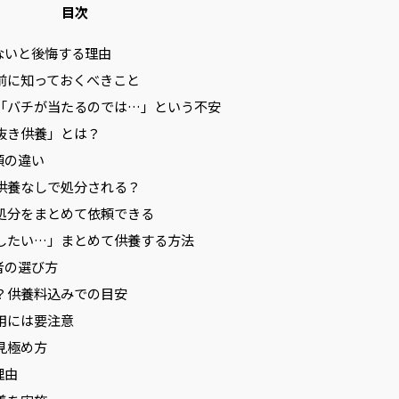
目次
ないと後悔する理由
分前に知っておくべきこと
？「バチが当たるのでは…」という不安
魂抜き供養」とは？
頼の違い
｜供養なしで処分される？
と処分をまとめて依頼できる
分したい…」まとめて供養する方法
者の選び方
い？供養料込みでの目安
費用には要注意
の見極め方
理由