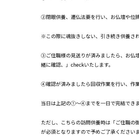
②閉眼供養、遷仏法要を行い、お仏壇や位
※この際に魂抜きしない、引き続き供養さ
③ご住職様の見送りが済みましたら、お仏
緒に確認、」checkいたします。
④確認が済みましたら回収作業を行い、作
当日は上記の➀～➃までを一日で完結でき
ただし、こちらの訪問供養時は「ご住職の
が必須となりますので予めご了承ください