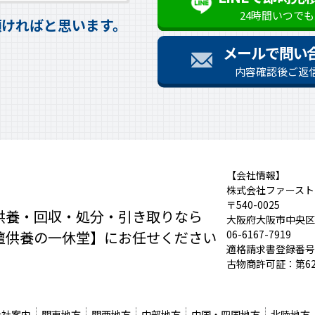
24時間いつで
頂ければと思います。
メールで問い
内容確認後ご返
【会社情報】
株式会社ファースト
〒540-0025
供養・回収・処分・引き取りなら
大阪府大阪市中央区
壇供養の一休堂】にお任せください
06-6167-7919
適格請求書登録番号：T
古物商許可証：第621
会社案内
関東地方
関西地方
中部地方
中国・四国地方
北陸地方