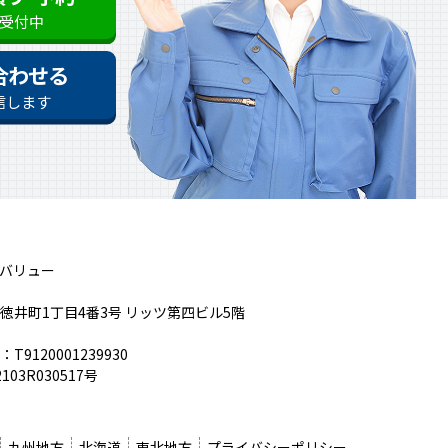
も受付中
合わせる
信します
バリュー
徳井町1丁目4番3号 リッツ第四ビル5階
9120001239930
03R030517号
九州地方
北海道
東北地方
プライバシーポリシー