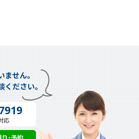
いません。
談ください。
-7919
時対応
積り･予約