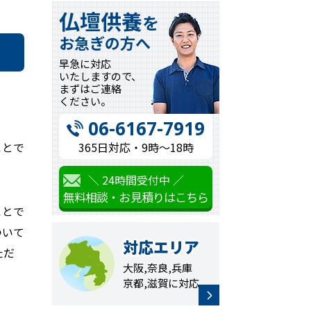
仏壇供養
を
お急ぎの方へ
早急に対応
いたしますので、
まずはご連絡
ください。
06-6167-7919
365日対応・9時〜18時
ことで
＼ 24時間受付中 ／
無料相談・お見積りはこちら
ことで
ついて
対応エリア
ただ
大阪,奈良,兵庫
京都,滋賀に対応