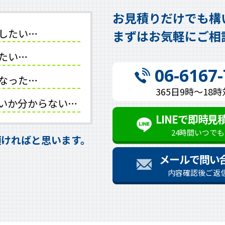
お見積りだけでも構
したい…
まずはお気軽にご相
たい…
06-6167
なった…
365日9時～18
いか分からない…
LINEで即時見
24時間いつで
頂ければと思います。
メールで問い
内容確認後ご返