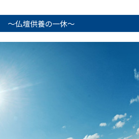
？ ～仏壇供養の一休～