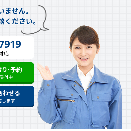
いません。
談ください。
-7919
時対応
積り･予約
も受付中
合わせる
信します