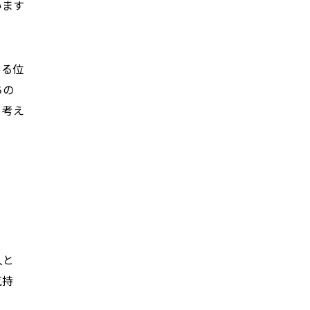
います
ある位
ちの
く考え
人と
気持