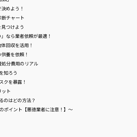
で決めよう！
診断チャート
を見つけよう
たい」なら業者依頼が最適！
自治体回収を活用！
の供養を依頼！
壇処分費用のリアル
場を知ろう
リスクを暴露！
リット
れるのはどの方法？
びのポイント【悪徳業者に注意！】～