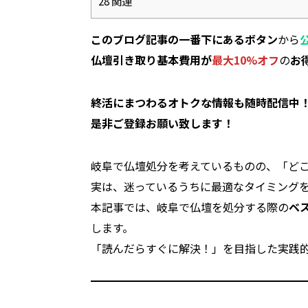
28
関連
このブログ記事の一番下にあるボタン
から
仏壇引き取り基本費用が
最大10%オフ
の
お
終活にまつわるオトクな情報も随時配信中
是非ご登録お願い致します！
岐阜で仏壇処分を考えているものの、「ど
実は、迷っているうちに最適なタイミング
本記事では、岐阜で仏壇を処分する際の
ベ
します。
「読んだらすぐに解決！」を目指した実践