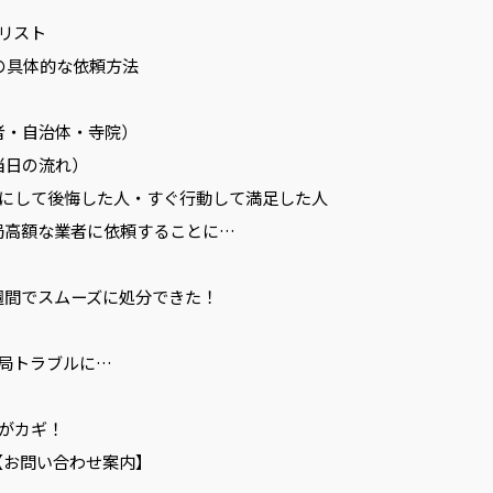
クリスト
阜の具体的な依頼方法
業者・自治体・寺院）
（当日の流れ）
しにして後悔した人・すぐ行動して満足した人
結局高額な業者に依頼することに…
1週間でスムーズに処分できた！
結局トラブルに…
動がカギ！
【お問い合わせ案内】