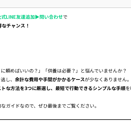
公式LINE友達追加▶︎問い合わせ
で
得なチャンス！
！
こに頼めばいいの？」「供養は必要？」と悩んでいませんか？
を逃し、
余計な費用や手間がかかるケース
が少なくありません
ストな方法を3つに厳選し、最短で行動できるシンプルな手順
を
的なガイドなので、ぜひ最後までご覧ください。