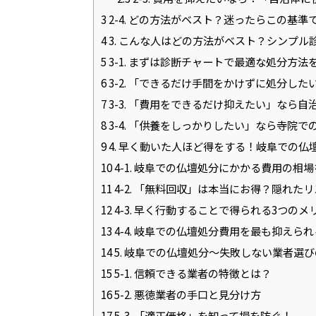
3
2-4. どの方法がベスト？迷ったらこの基準
4
3. こんな人はどの方法がベスト？シンプル
5
3-1. まずは診断チャートで最適な処分方法
6
3-2. 「できるだけ手間をかけずに処分し
7
3-3. 「費用をできるだけ抑えたい」なら
8
3-4. 「供養をしっかりしたい」なら寺院で
9
4. 早く動いた人ほど得をする！岐阜での仏
10
4-1. 岐阜での仏壇処分にかかる費用の相
11
4-2. 「無料回収」は本当にお得？隠れた
12
4-3. 早く行動することで得られる3つのメ
13
4-4. 岐阜での仏壇処分費用を最も抑えら
14
5. 岐阜での仏壇処分～失敗しない業者選
15
5-1. 信頼できる業者の特徴とは？
16
5-2. 悪徳業者の手口と見分け方
17
5-3. 「適正価格」を知って損を防ぐ！