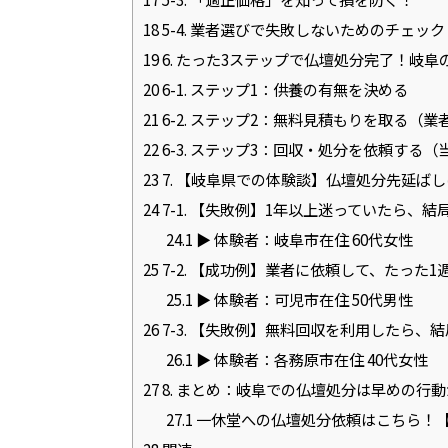
18
5-4. 業者選びで失敗しないためのチェッ
19
6. たった3ステップで仏壇処分完了！岐
20
6-1. ステップ1：供養の有無を決める
21
6-2. ステップ2：無料見積もりを取る（
22
6-3. ステップ3：回収・処分を依頼する
23
7. 【岐阜県での体験談】仏壇処分先延ば
24
7-1. 【失敗例】1年以上迷っていたら、
24.1
▶ 体験者：岐阜市在住 60代女性
25
7-2. 【成功例】業者に依頼して、たった
25.1
▶ 体験者：可児市在住 50代男性
26
7-3. 【失敗例】無料回収を利用したら、
26.1
▶ 体験者：各務原市在住 40代女性
27
8. まとめ：岐阜での仏壇処分は早めの行
27.1
一休堂への仏壇処分依頼はこちら！