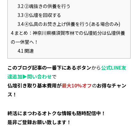
3.2
②魂抜きの供養を行う
3.3
③仏壇を回収する
3.4
④仏具のお焚き上げ供養を行う(ある場合のみ)
4
まとめ：神奈川県横須賀市林での仏壇処分は仏壇供養
の一休堂へ！
4.1
関連
このブログ記事の一番下にあるボタン
から
公式LINE友
達追加▶︎問い合わせ
で
仏壇引き取り基本費用が
最大10%オフ
の
お得なチャン
ス！
終活にまつわるオトクな情報も随時配信中！
是非ご登録お願い致します！