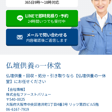
365日9時～18時対応
LINEで即時見積り･予約
24時間いつでも受付中
メールで問い合わせる
内容確認後ご返信します
仏壇供養・回収・処分・引き取りなら
【仏壇供養の一休
堂】にお任せください
【会社情報】
株式会社ファーストバリュー
〒540-0025
大阪府大阪市中央区徳井町1丁目4番3号 リッツ第四ビル5階
06-6167-7919