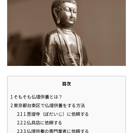
目次
1
そもそも仏壇供養とは？
2
東京都台東区で仏壇供養をする方法
2.1
1.菩提寺（ぼだいじ）に依頼する
2.2
2.仏具店に依頼する
2.3
3.仏壇供養の専門業者に依頼する