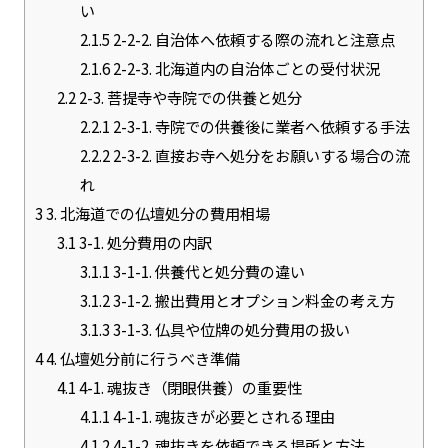
い
2.1.5
2-2-2. 自治体へ依頼する際の流れと注意点
2.1.6
2-2-3. 北海道内の自治体ごとの受付状況
2.2
2-3. 菩提寺や寺院での供養と処分
2.2.1
2-3-1. 寺院での供養後に業者へ依頼する手法
2.2.2
2-3-2. 直接お寺へ処分をお願いする場合の流
れ
3
3. 北海道での仏壇処分の費用相場
3.1
3-1. 処分費用の内訳
3.1.1
3-1-1. 供養代と処分費の違い
3.1.2
3-1-2. 搬出費用とオプション料金の考え方
3.1.3
3-1-3. 仏具や位牌の処分費用の扱い
4
4. 仏壇処分前に行うべき準備
4.1
4-1. 魂抜き（閉眼供養）の重要性
4.1.1
4-1-1. 魂抜きが必要とされる理由
4.1.2
4-1-2. 魂抜きを依頼できる場所と方法