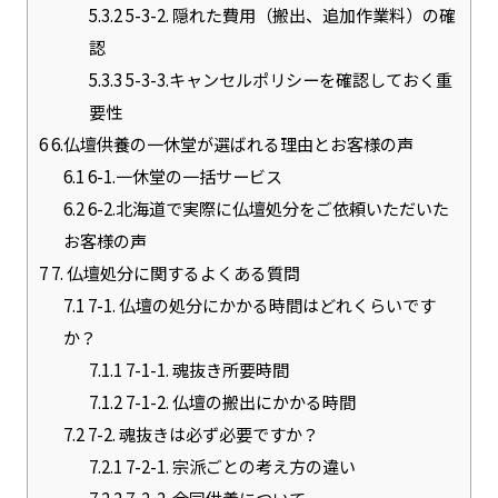
5.3.2
5-3-2. 隠れた費用（搬出、追加作業料）の確
認
5.3.3
5-3-3.キャンセルポリシーを確認しておく重
要性
6
6.仏壇供養の一休堂が選ばれる理由とお客様の声
6.1
6-1.一休堂の一括サービス
6.2
6-2.北海道で実際に仏壇処分をご依頼いただいた
お客様の声
7
7. 仏壇処分に関するよくある質問
7.1
7-1. 仏壇の処分にかかる時間はどれくらいです
か？
7.1.1
7-1-1. 魂抜き所要時間
7.1.2
7-1-2. 仏壇の搬出にかかる時間
7.2
7-2. 魂抜きは必ず必要ですか？
7.2.1
7-2-1. 宗派ごとの考え方の違い