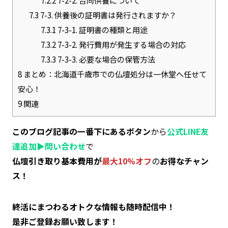
7.2.2
7-2-2. 合同供養について
7.3
7-3. 供養後の証明書は発行されますか？
7.3.1
7-3-1. 証明書の種類と用途
7.3.2
7-3-2. 発行費用が発生する場合の対応
7.3.3
7-3-3. 必要な場合の保管方法
8
まとめ：北海道千歳市での仏壇処分は一休堂へ任せて
安心！
9
関連
このブログ記事の一番下にあるボタン
から
公式LINE友
達追加▶︎問い合わせ
で
仏壇引き取り基本費用が
最大10%オフ
の
お得なチャン
ス！
終活にまつわるオトクな情報も随時配信中！
是非ご登録お願い致します！