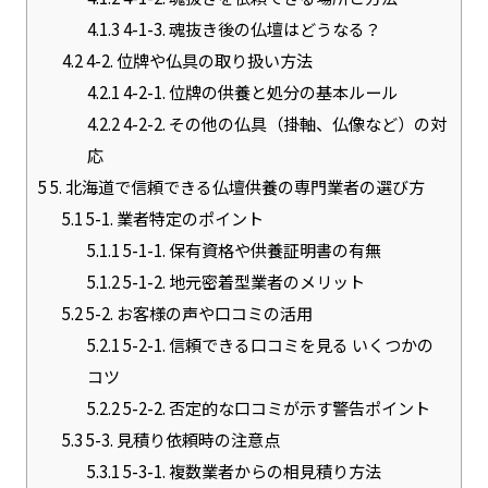
4.1.3
4-1-3. 魂抜き後の仏壇はどうなる？
4.2
4-2. 位牌や仏具の取り扱い方法
4.2.1
4-2-1. 位牌の供養と処分の基本ルール
4.2.2
4-2-2. その他の仏具（掛軸、仏像など）の対
応
5
5. 北海道で信頼できる仏壇供養の専門業者の選び方
5.1
5-1. 業者特定のポイント
5.1.1
5-1-1. 保有資格や供養証明書の有無
5.1.2
5-1-2. 地元密着型業者のメリット
5.2
5-2. お客様の声や口コミの活用
5.2.1
5-2-1. 信頼できる口コミを見る いくつかの
コツ
5.2.2
5-2-2. 否定的な口コミが示す警告ポイント
5.3
5-3. 見積り依頼時の注意点
5.3.1
5-3-1. 複数業者からの相見積り方法