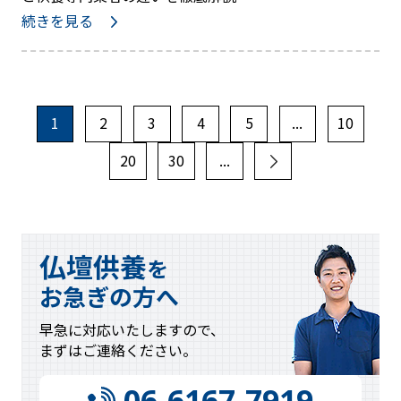
続きを見る
1
2
3
4
5
...
10
20
30
...
»
仏壇供養
を
お急ぎの方へ
早急に対応
いたしますので、
まずはご連絡
ください。
06-6167-7919