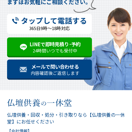
まずはお気軽にご相談ください。
タップして電話する
365日9時～18時対応
LINEで即時見積り･予約
24時間いつでも受付中
メールで問い合わせる
内容確認後ご返信します
仏壇供養・回収・処分・引き取りなら
【仏壇供養の一休
堂】にお任せください
【会社情報】