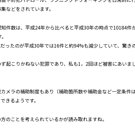
募集などをされています。
件数は、平成24年から比べると平成30年の時点で10184件
す。
件だったのが平成30年では16件と約94%も減少していて、驚き
ず起こりかねない犯罪であり、私も1，2回ほど被害にあいま
犯カメラの補助制度もあり（補助箇所数や補助金など一定条件
くできるようです。
の方のことを考えられているかが読み取れますね。