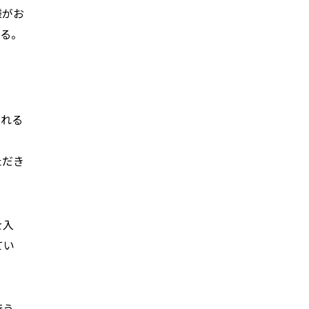
様がお
する。
される
ただき
を入
てい
行う