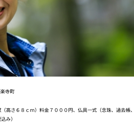
金楽寺町
収（高さ６８ｃｍ）料金７０００円、仏具一式（念珠、過去帳
税込み）