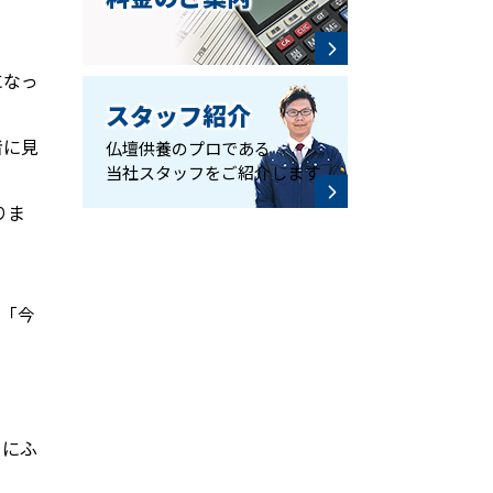
になっ
スタッフ紹介
者に見
仏壇供養のプロである
当社スタッフをご紹介します
りま
が「今
」にふ