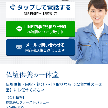
タップして電話する
365日9時～18時対応
LINEで即時見積り･予約
24時間いつでも受付中
メールで問い合わせる
内容確認後ご返信します
仏壇供養・回収・処分・引き取りなら
【仏壇供養の一休
堂】にお任せください
【会社情報】
株式会社ファーストバリュー
〒540-0025